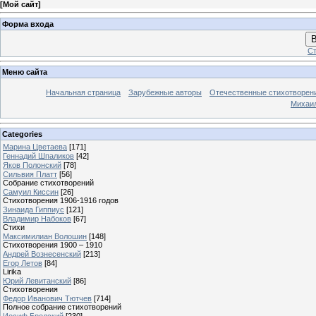
[
Мой сайт
]
Форма входа
В
Ст
Меню сайта
Начальная страница
Зарубежные авторы
Отечественные стихотворен
Михаи
Categories
Марина Цветаева
[171]
Геннадий Шпаликов
[42]
Яков Полонский
[78]
Сильвия Платт
[56]
Собрание стихотворений
Самуил Киссин
[26]
Стихотворения 1906-1916 годов
Зинаида Гиппиус
[121]
Владимир Набоков
[67]
Стихи
Максимилиан Волошин
[148]
Стихотворения 1900 – 1910
Андрей Вознесенский
[213]
Егор Летов
[84]
Lirika
Юрий Левитанский
[86]
Стихотворения
Федор Иванович Тютчев
[714]
Полное собрание стихотворений
Иосиф Бродский
[230]