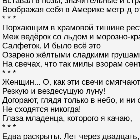
Вставал в позы, значительные и ст
Воображая себя в Америке метр-д-о
* * *
Порхающим в храмовой тишине рес
Меж ведёрок со льдом и морозно-к
Салфеток. И было всё это
Озарено жёлтыми сладкими грушам
На свечах, что так милы взорам се
* * *
Женщин... О, как эти свечи смягчаю
Резкую и вездесущую луну!
Догорают, глядя только в небо, и ни 
Не сходятся никогда!
Глаза младенца, которого я качаю,
* * *
Едва раскрыты. Лет через двадцать,