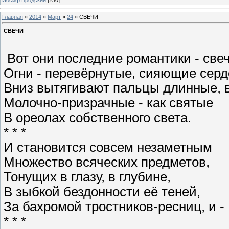
Главная
»
2014
»
Март
»
24
» СВЕЧИ
СВЕЧИ
Вот они последние романтики - свеч
Огни - перевёрнутые, сияющие серд
Вниз вытягивают пальцы длинные, 
Молочно-призрачные - как святые
В ореолах собственного света.
* * *
И становится совсем незаметным
Множество всяческих предметов,
Тонущих в глазу, в глубине,
В зыбкой бездонности её теней,
За бахромой тростников-ресниц, и -
* * *