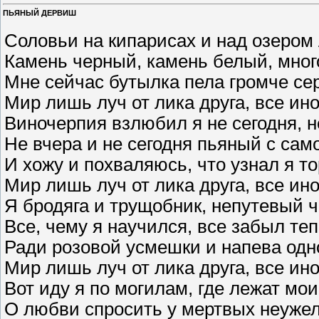
ПЬЯНЫЙ ДЕРВИШ
Соловьи на кипарисах и над озером 
Камень черный, камень белый, мног
Мне сейчас бутылка пела громче сер
Мир лишь луч от лика друга, все иное
Виночерпия взлюбил я не сегодня, н
Не вчера и не сегодня пьяный с само
И хожу и похваляюсь, что узнал я т
Мир лишь луч от лика друга, все ино
Я бродяга и трущобник, непутевый ч
Все, чему я научился, все забыл теп
Ради розовой усмешки и напева одно
Мир лишь луч от лика друга, все ино
Вот иду я по могилам, где лежат мои
О любви спросить у мертвых неужел