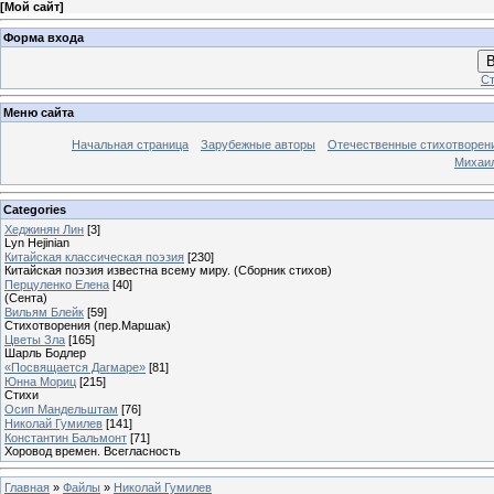
[
Мой сайт
]
Форма входа
В
Ст
Меню сайта
Начальная страница
Зарубежные авторы
Отечественные стихотворен
Михаи
Categories
Хеджинян Лин
[3]
Lyn Hejinian
Китайская классическая поэзия
[230]
Китайская поэзия известна всему миру. (Сборник стихов)
Перцуленко Елена
[40]
(Сента)
Вильям Блейк
[59]
Стихотворения (пер.Маршак)
Цветы Зла
[165]
Шарль Бодлер
«Посвящается Дагмаре»
[81]
Юнна Мориц
[215]
Стихи
Осип Мандельштам
[76]
Николай Гумилев
[141]
Константин Бальмонт
[71]
Хоровод времен. Всегласность
Главная
»
Файлы
»
Николай Гумилев