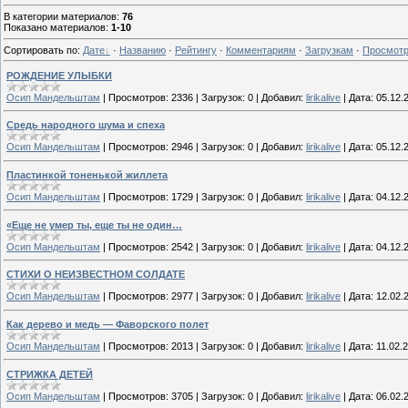
В категории материалов
:
76
Показано материалов
:
1-10
Сортировать по
:
Дате
·
Названию
·
Рейтингу
·
Комментариям
·
Загрузкам
·
Просмот
РОЖДЕНИЕ УЛЫБКИ
Осип Мандельштам
|
Просмотров:
2336
|
Загрузок:
0
|
Добавил:
lirikalive
|
Дата:
05.12.
Средь народного шума и спеха
Осип Мандельштам
|
Просмотров:
2946
|
Загрузок:
0
|
Добавил:
lirikalive
|
Дата:
05.12.
Пластинкой тоненькой жиллета
Осип Мандельштам
|
Просмотров:
1729
|
Загрузок:
0
|
Добавил:
lirikalive
|
Дата:
04.12.
«Еще не умер ты, еще ты не один…
Осип Мандельштам
|
Просмотров:
2542
|
Загрузок:
0
|
Добавил:
lirikalive
|
Дата:
04.12.
СТИХИ О НЕИЗВЕСТНОМ СОЛДАТЕ
Осип Мандельштам
|
Просмотров:
2977
|
Загрузок:
0
|
Добавил:
lirikalive
|
Дата:
12.02.
Как дерево и медь — Фаворского полет
Осип Мандельштам
|
Просмотров:
2013
|
Загрузок:
0
|
Добавил:
lirikalive
|
Дата:
11.02.
СТРИЖКА ДЕТЕЙ
Осип Мандельштам
|
Просмотров:
3705
|
Загрузок:
0
|
Добавил:
lirikalive
|
Дата:
06.02.