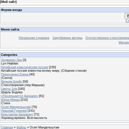
[
Мой сайт
]
Форма входа
В
Ст
Меню сайта
Начальная страница
Зарубежные авторы
Отечественные стихотворен
Михаи
Categories
Хеджинян Лин
[3]
Lyn Hejinian
Китайская классическая поэзия
[230]
Китайская поэзия известна всему миру. (Сборник стихов)
Перцуленко Елена
[40]
(Сента)
Вильям Блейк
[59]
Стихотворения (пер.Маршак)
Цветы Зла
[165]
Шарль Бодлер
«Посвящается Дагмаре»
[81]
Юнна Мориц
[215]
Стихи
Осип Мандельштам
[76]
Николай Гумилев
[141]
Константин Бальмонт
[71]
Хоровод времен. Всегласность
Главная
»
Файлы
» Осип Мандельштам