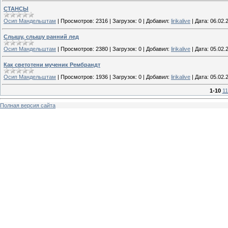
СТАНСЫ
Осип Мандельштам
|
Просмотров:
2316
|
Загрузок:
0
|
Добавил:
lirikalive
|
Дата:
06.02.
Слышу, слышу ранний лед
Осип Мандельштам
|
Просмотров:
2380
|
Загрузок:
0
|
Добавил:
lirikalive
|
Дата:
05.02.
Как светотени мученик Рембрандт
Осип Мандельштам
|
Просмотров:
1936
|
Загрузок:
0
|
Добавил:
lirikalive
|
Дата:
05.02.
1-10
11
Полная версия сайта