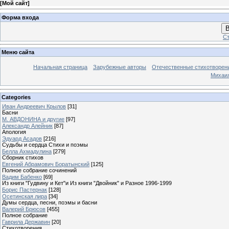
[
Мой сайт
]
Форма входа
В
Ст
Меню сайта
Начальная страница
Зарубежные авторы
Отечественные стихотворен
Михаи
Categories
Иван Андреевич Крылов
[31]
Басни
М. АВДОНИНА и другие
[97]
Александр Алейник
[87]
Апология
Эдуард Асадов
[216]
Судьбы и сердца Стихи и поэмы
Белла Ахмадулина
[279]
Сборник стихов
Евгений Абрамович Боратынский
[125]
Полное собрание сочинений
Вадим Бабенко
[69]
Из книги "Гудвину и Кет"и Из книги "Двойник" и Разное 1996-1999
Борис Пастернак
[128]
Осетинская лира
[34]
Думы сердца, песни, поэмы и басни
Валерий Брюсов
[455]
Полное собрание
Гаврила Державин
[20]
Стихотворения