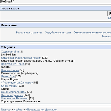
[
Мой сайт
]
Форма входа
В
Ст
Меню сайта
Начальная страница
Зарубежные авторы
Отечественные стихотворен
Михаи
Categories
Хеджинян Лин
[3]
Lyn Hejinian
Китайская классическая поэзия
[230]
Китайская поэзия известна всему миру. (Сборник стихов)
Перцуленко Елена
[40]
(Сента)
Вильям Блейк
[59]
Стихотворения (пер.Маршак)
Цветы Зла
[165]
Шарль Бодлер
«Посвящается Дагмаре»
[81]
Юнна Мориц
[215]
Стихи
Осип Мандельштам
[76]
Николай Гумилев
[141]
Константин Бальмонт
[71]
Хоровод времен. Всегласность
Главная
»
Файлы
»
«Посвящается Дагмаре»