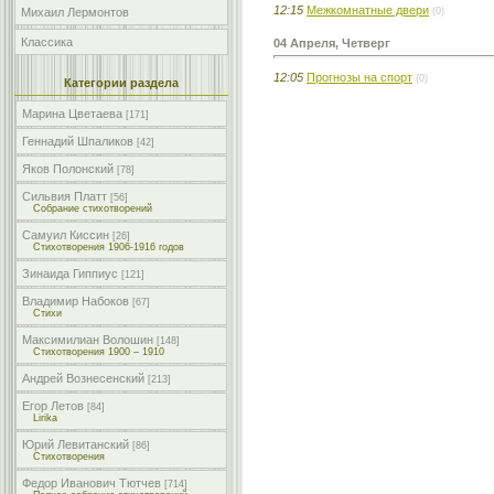
12:15
Межкомнатные двери
(0)
Михаил Лермонтов
Классика
04 Апреля, Четверг
12:05
Прогнозы на спорт
(0)
Категории раздела
Марина Цветаева
[171]
Геннадий Шпаликов
[42]
Яков Полонский
[78]
Сильвия Платт
[56]
Собрание стихотворений
Самуил Киссин
[26]
Стихотворения 1906-1916 годов
Зинаида Гиппиус
[121]
Владимир Набоков
[67]
Стихи
Максимилиан Волошин
[148]
Стихотворения 1900 – 1910
Андрей Вознесенский
[213]
Егор Летов
[84]
Lirika
Юрий Левитанский
[86]
Стихотворения
Федор Иванович Тютчев
[714]