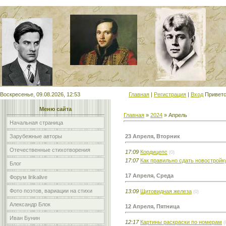
Мой сайт
Воскресенье, 09.08.2026, 12:53
Главная
|
Регистрация
|
Вход
Приветс
Меню сайта
Главная
»
2024
»
Апрель
Начальная страница
23 Апреля, Вторник
Зарубежные авторы
Отечественные стихотворения
17:09
Кордицепс
(0)
17:07
Как правильно сдать новостройк
Блог
17 Апреля, Среда
Форум lirikalive
Фото поэтов, вариации на стихи
13:09
Щитовидная железа
(0)
Александр Блок
12 Апреля, Пятница
Иван Бунин
12:17
Картины раскраски по номерам
(