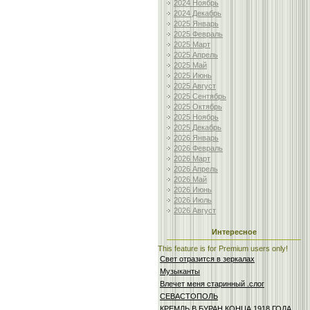
2024 Ноябрь
2024 Декабрь
2025 Январь
2025 Февраль
2025 Март
2025 Апрель
2025 Май
2025 Июнь
2025 Август
2025 Сентябрь
2025 Октябрь
2025 Ноябрь
2025 Декабрь
2026 Январь
2026 Февраль
2026 Март
2026 Апрель
2026 Май
2026 Июнь
2026 Июль
2026 Август
Интересное
This feature is for Premium users only!
Свет отразится в зеркалах
Музыканты
Влечет меня старинный .слог
СЕВАСТОПОЛЬ
КРЕМЛЬ В БУРАН КОНЦА 1918 ГОДА