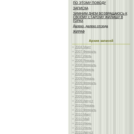
ПО ЭТОМУ ПОВОДУ
ЗАПИСКА
ЗИМНИМ ДНЕМ ВОЗВРАЩАЮСЬ К
СВОЕМУ СТАРОМУ ЖИЛИЩУ В
ГОРАХ
Далеко, далеко отсюда
ЖИРАФ
Архив записей
2004 Март
2007 Февраль
2007 Июль
2008 Январь
2008 Февраль
2008 Апрель
2008 Июль
2009 Январь
2009 Февраль
2009 Март
2009 Июнь
2009 Июль
2009 Август
2010 Январь
2010 Февраль
2010 Март
2010 Май
2010 Июнь
2010 Июль
2010 Август