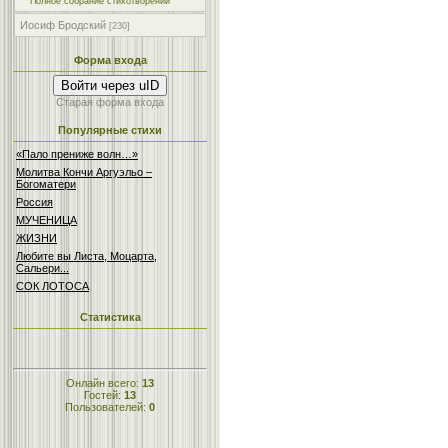
Полное собрание стихотворений
Иосиф Бродский
[230]
Форма входа
Войти через uID
Старая форма входа
Популярные стихи
«Пало прениже волн…»
Молитва Кончи Аргуэльо –
Богоматери
Россия
МУЧЕНИЦА
ЖИЗНИ
Любите вы Листа, Моцарта,
Сальери...
СОК ЛОТОСА
Статистика
Онлайн всего:
13
Гостей:
13
Пользователей:
0