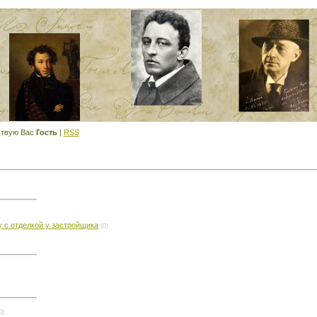
твую Вас
Гость
|
RSS
у с отделкой у застройщика
(0)
0)