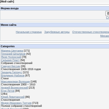
[
Мой сайт
]
Форма входа
В
Ст
Меню сайта
Начальная страница
Зарубежные авторы
Отечественные стихотворен
Михаи
Categories
Марина Цветаева
[171]
Геннадий Шпаликов
[42]
Яков Полонский
[78]
Сильвия Платт
[56]
Собрание стихотворений
Самуил Киссин
[26]
Стихотворения 1906-1916 годов
Зинаида Гиппиус
[121]
Владимир Набоков
[67]
Стихи
Максимилиан Волошин
[148]
Стихотворения 1900 – 1910
Андрей Вознесенский
[213]
Егор Летов
[84]
Lirika
Юрий Левитанский
[86]
Стихотворения
Федор Иванович Тютчев
[713]
Полное собрание стихотворений
Иосиф Бродский
[230]