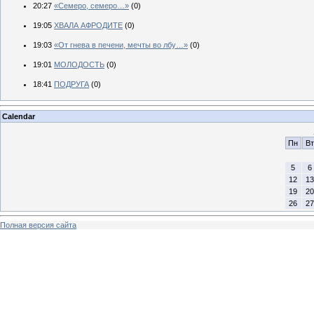
20:27
«Семеро, семеро…»
(0)
19:05
ХВАЛА АФРОДИТЕ
(0)
19:03
«От гнева в печени, мечты во лбу…»
(0)
19:01
МОЛОДОСТЬ
(0)
18:41
ПОДРУГА
(0)
Calendar
Пн
Вт
5
6
12
13
19
20
26
27
Полная версия сайта