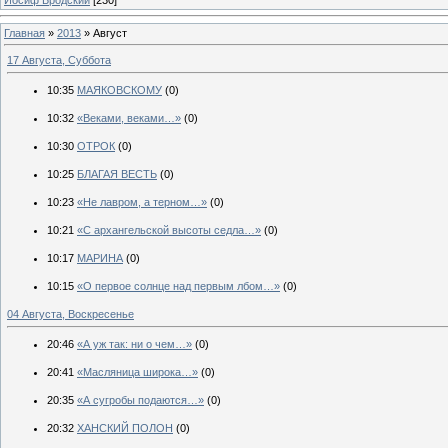
Главная
»
2013
»
Август
17 Августа, Суббота
10:35
МАЯКОВСКОМУ
(0)
10:32
«Веками, веками…»
(0)
10:30
ОТРОК
(0)
10:25
БЛАГАЯ ВЕСТЬ
(0)
10:23
«Не лавром, а терном…»
(0)
10:21
«С архангельской высоты седла…»
(0)
10:17
МАРИНА
(0)
10:15
«О первое солнце над первым лбом…»
(0)
04 Августа, Воскресенье
20:46
«А уж так: ни о чем…»
(0)
20:41
«Масляница широка…»
(0)
20:35
«А сугробы подаются…»
(0)
20:32
ХАНСКИЙ ПОЛОН
(0)