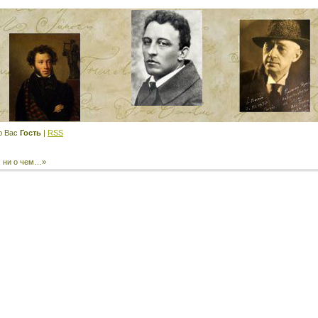
ю Вас
Гость
|
RSS
: ни о чем…»