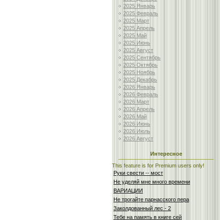
2025 Январь
2025 Февраль
2025 Март
2025 Апрель
2025 Май
2025 Июнь
2025 Август
2025 Сентябрь
2025 Октябрь
2025 Ноябрь
2025 Декабрь
2026 Январь
2026 Февраль
2026 Март
2026 Апрель
2026 Май
2026 Июнь
2026 Июль
2026 Август
Интересное
This feature is for Premium users only!
Руки свести -- мост
Не уделяй мне много времени
ВАРИАЦИИ
Не трогайте парнасского пера
Заколдованный лес - 2
Тебе на память в книге сей