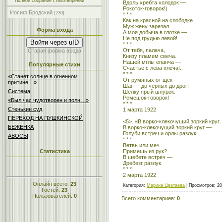
Полное собрание стихотворений
Вдоль хребта холодок —
Рокоток-говорок!)
Иосиф Бродский
[230]
* * *
Как на красной на слободке
Муж жену зарезал.
Форма входа
А моя добыча в глотке —
Не под грудью левой!
Войти через uID
* * *
От тебя, палача,
Старая форма входа
Книзу пламем свеча.
Нашей мглы епанча —
Популярные стихи
Счастье с лева плеча!..
* * *
«Станет солнце в огненном
От румяных от щек —
притине…»
Шаг — до черных до дрог!
Система
Шелку ярый шнурок:
Ремешок-говорок!
«Был час чудотворен и полн…»
* * *
Стенькин суд
1 марта 1922
ПЕРЕХОД НА ПУШКИНСКОЙ
<5>. «В ворко-клекочущий зоркий кру
БЕЖЕНКА
В ворко-клекочущий зоркий круг —
Голуби встреч и орлы разлук.
АBОСЬ!
* * *
Ветвь или меч
Примешь из рук?
Статистика
В щебете встреч —
Дребезг разлук.
* * *
2 марта 1922
Онлайн всего:
23
Категория
:
Марина Цветаева
|
Просмотров
: 2
Гостей:
23
Пользователей:
0
Всего комментариев
:
0