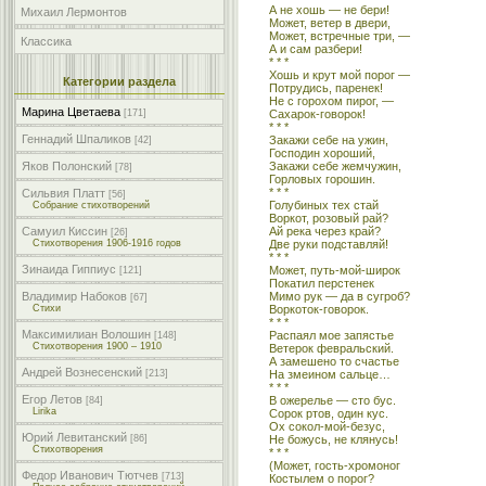
А не хошь — не бери!
Михаил Лермонтов
Может, ветер в двери,
Может, встречные три, —
Классика
А и сам разбери!
* * *
Хошь и крут мой порог —
Категории раздела
Потрудись, паренек!
Не с горохом пирог, —
Марина Цветаева
Сахарок-говорок!
[171]
* * *
Геннадий Шпаликов
Закажи себе на ужин,
[42]
Господин хороший,
Закажи себе жемчужин,
Яков Полонский
[78]
Горловых горошин.
* * *
Сильвия Платт
[56]
Голубиных тех стай
Собрание стихотворений
Воркот, розовый рай?
Ай река через край?
Самуил Киссин
[26]
Две руки подставляй!
Стихотворения 1906-1916 годов
* * *
Зинаида Гиппиус
Может, путь-мой-широк
[121]
Покатил перстенек
Мимо рук — да в сугроб?
Владимир Набоков
[67]
Воркоток-говорок.
Стихи
* * *
Максимилиан Волошин
Распаял мое запястье
[148]
Стихотворения 1900 – 1910
Ветерок февральский.
А замешено то счастье
Андрей Вознесенский
На змеином сальце…
[213]
* * *
Егор Летов
В ожерелье — сто бус.
[84]
Lirika
Сорок ртов, один кус.
Ох сокол-мой-безус,
Юрий Левитанский
Не божусь, не клянусь!
[86]
Стихотворения
* * *
(Может, гость-хромоног
Федор Иванович Тютчев
[713]
Костылем о порог?