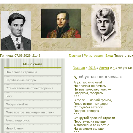
Мой сайт
Пятница, 07.08.2026, 21:48
Главная
|
Регистрация
|
Вход
Приветству
Меню сайта
Главная
»
2013
»
Август
»
4
» «А уж так
Начальная страница
«А уж так: ни о чем…»
Зарубежные авторы
А уж так: ни о чем!
Не плечом-не бочком,
Отечественные стихотворения
Не толчком-локотком, —
Говорком, говорком.
Блог
* * *
В горле — легкий громок,
Голос встречных дорог,
Форум lirikalive
От судьбы ветерок:
Говорок, говорок.
Фото поэтов, вариации на стихи
* * *
От крутой орлиной страсти —
Александр Блок
Перстенек на пальце.
А замешено то счастье
Иван Бунин
На змеином сальце.
* * *