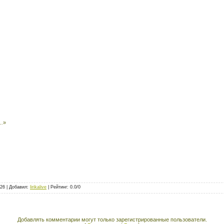
г…»
026 |
Добавил
:
lirikalive
|
Рейтинг
:
0.0
/
0
Добавлять комментарии могут только зарегистрированные пользователи.