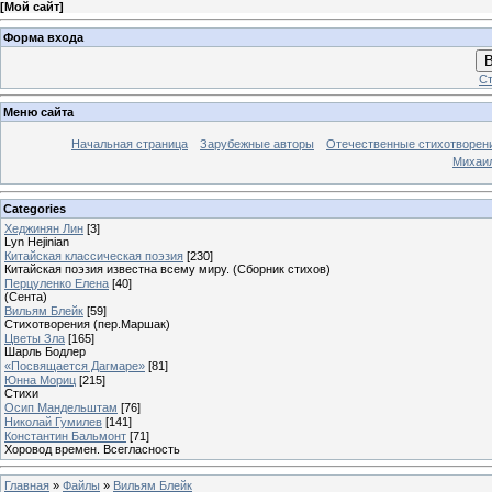
[
Мой сайт
]
Форма входа
В
Ст
Меню сайта
Начальная страница
Зарубежные авторы
Отечественные стихотворен
Михаи
Categories
Хеджинян Лин
[3]
Lyn Hejinian
Китайская классическая поэзия
[230]
Китайская поэзия известна всему миру. (Сборник стихов)
Перцуленко Елена
[40]
(Сента)
Вильям Блейк
[59]
Стихотворения (пер.Маршак)
Цветы Зла
[165]
Шарль Бодлер
«Посвящается Дагмаре»
[81]
Юнна Мориц
[215]
Стихи
Осип Мандельштам
[76]
Николай Гумилев
[141]
Константин Бальмонт
[71]
Хоровод времен. Всегласность
Главная
»
Файлы
»
Вильям Блейк