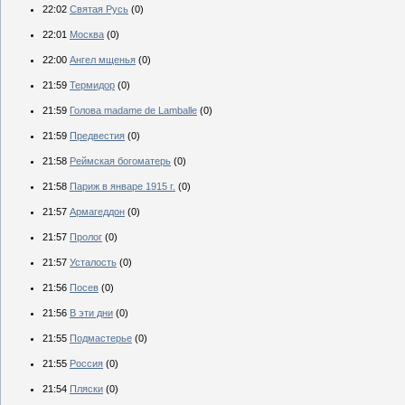
22:02
Святая Русь
(0)
22:01
Москва
(0)
22:00
Ангел мщенья
(0)
21:59
Термидор
(0)
21:59
Голова madame de Lamballe
(0)
21:59
Предвестия
(0)
21:58
Реймская богоматерь
(0)
21:58
Париж в январе 1915 г.
(0)
21:57
Армагеддон
(0)
21:57
Пролог
(0)
21:57
Усталость
(0)
21:56
Посев
(0)
21:56
В эти дни
(0)
21:55
Подмастерье
(0)
21:55
Россия
(0)
21:54
Пляски
(0)