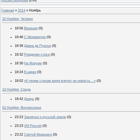
Главная
»
2014
»
Ноябрь
20 Ноября, Четверг
18:56
Венеция
(0)
18:46
С Монмартра
(0)
18:39
Диана де Пуатье
(0)
18:32
Рождение стиха
(0)
18:30
На Форуме
(0)
18:24
В цирке
(0)
18:02
«К твоим стихам меня влечет не новость…»
(0)
19 Ноября, Среда
18:42
Дождь
(0)
02 Ноября, Воскресенье
23:23
Заклятье о русской земле
(0)
23:23
VIII Россия
(0)
23:22
Святой Франциск
(0)