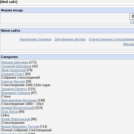
[
Мой сайт
]
Форма входа
В
Ст
Меню сайта
Начальная страница
Зарубежные авторы
Отечественные стихотворен
Михаи
Categories
Марина Цветаева
[171]
Геннадий Шпаликов
[42]
Яков Полонский
[78]
Сильвия Платт
[56]
Собрание стихотворений
Самуил Киссин
[26]
Стихотворения 1906-1916 годов
Зинаида Гиппиус
[121]
Владимир Набоков
[67]
Стихи
Максимилиан Волошин
[148]
Стихотворения 1900 – 1910
Андрей Вознесенский
[213]
Егор Летов
[84]
Lirika
Юрий Левитанский
[86]
Стихотворения
Федор Иванович Тютчев
[714]
Полное собрание стихотворений
Иосиф Бродский
[230]