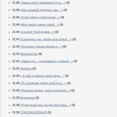
21:46
«Заката алого заржавели лучи…»
(0)
21:45
«Над синевой зубчатых чащ…»
(0)
21:45
«Опять бреду я босоногий…»
(0)
21:44
«Моя земля хранит покой…»
(0)
21:44
«Солнце! Твой родник…»
(0)
21:43
«Склоняясь ниц, овеян ночи синью…»
(0)
21:43
«Отроком строгим бродил я…»
(0)
21:42
Материнство
(0)
21:42
«Замер дух – стыдливый и суровый…»
(0)
21:41
Надписи
(0)
21:40
«„К тебе я пришел через воды…“
(0)
21:40
«Я к нагорьям держу свой путь…»
(0)
21:40
«Раскрыв ладонь, плечо склонила…»
(0)
21:39
Блуждания
(0)
21:39
«Пурпурный лист на дне бассейна…»
(0)
21:38
CORONA ASTRALIS
(0)