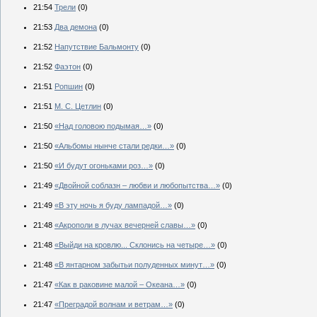
21:54
Трели
(0)
21:53
Два демона
(0)
21:52
Напутствие Бальмонту
(0)
21:52
Фаэтон
(0)
21:51
Ропшин
(0)
21:51
М. С. Цетлин
(0)
21:50
«Над головою подымая…»
(0)
21:50
«Альбомы нынче стали редки…»
(0)
21:50
«И будут огоньками роз…»
(0)
21:49
«Двойной соблазн – любви и любопытства…»
(0)
21:49
«В эту ночь я буду лампадой…»
(0)
21:48
«Акрополи в лучах вечерней славы…»
(0)
21:48
«Выйди на кровлю... Склонись на четыре…»
(0)
21:48
«В янтарном забытьи полуденных минут…»
(0)
21:47
«Как в раковине малой – Океана…»
(0)
21:47
«Преградой волнам и ветрам…»
(0)