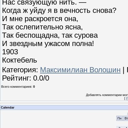
Нас связующую нить. —
Когда ж уйду я в вечность снова?
И мне раскроется она,
Так ослепительно ясна,
Так беспощадна, так сурова
И звездным ужасом полна!
1903
Коктебель
Категория
:
Максимилиан Волошин
|
Рейтинг
:
0.0
/
0
Всего комментариев
:
0
Добавлять комментарии могу
[
Р
Calendar
Пн
Вт