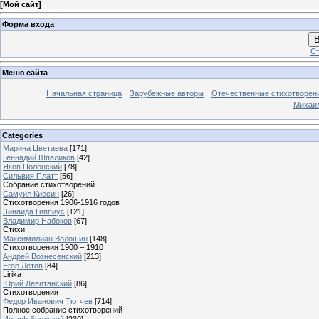
[
Мой сайт
]
Форма входа
В
Ст
Меню сайта
Начальная страница
Зарубежные авторы
Отечественные стихотворен
Михаи
Categories
Марина Цветаева
[171]
Геннадий Шпаликов
[42]
Яков Полонский
[78]
Сильвия Платт
[56]
Собрание стихотворений
Самуил Киссин
[26]
Стихотворения 1906-1916 годов
Зинаида Гиппиус
[121]
Владимир Набоков
[67]
Стихи
Максимилиан Волошин
[148]
Стихотворения 1900 – 1910
Андрей Вознесенский
[213]
Егор Летов
[84]
Lirika
Юрий Левитанский
[86]
Стихотворения
Федор Иванович Тютчев
[714]
Полное собрание стихотворений
Иосиф Бродский
[230]