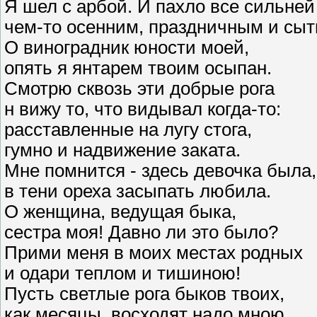
Я шел с арбой. И пахло все сильней
чем-то осенним, праздничным и сы
О виноградник юности моей,
опять я янтарем твоим осыпан.
Смотрю сквозь эти добрые рога
н вижу то, что видывал когда-то:
расставленные на лугу стога,
гумно и надвижение заката.
Мне помнится - здесь девочка была,
в тени ореха засыпать любила.
О женщина, ведущая быка,
сестра моя! Давно ли это было?
Прими меня в моих местах родных
и одари теплом и тишиною!
Пусть светлые рога быков твоих,
как месяцы, восходят надо мною.