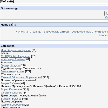
[
Мой сайт
]
Форма входа
В
Ст
Меню сайта
Начальная страница
Зарубежные авторы
Отечественные стихотворен
Михаи
Categories
Иван Андреевич Крылов
[31]
Басни
М. АВДОНИНА и другие
[97]
Александр Алейник
[87]
Апология
Эдуард Асадов
[216]
Судьбы и сердца Стихи и поэмы
Белла Ахмадулина
[279]
Сборник стихов
Евгений Абрамович Боратынский
[125]
Полное собрание сочинений
Вадим Бабенко
[69]
Из книги "Гудвину и Кет"и Из книги "Двойник" и Разное 1996-1999
Борис Пастернак
[128]
Осетинская лира
[34]
Думы сердца, песни, поэмы и басни
Валерий Брюсов
[455]
Полное собрание
Гаврила Державин
[20]
Стихотворения