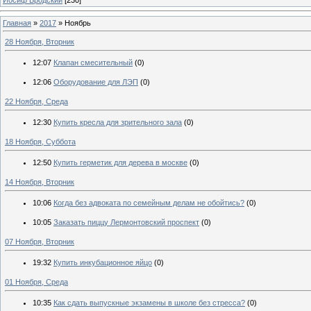
Главная
»
2017
»
Ноябрь
28 Ноября, Вторник
12:07
Клапан смесительный
(0)
12:06
Оборудование для ЛЭП
(0)
22 Ноября, Среда
12:30
Купить кресла для зрительного зала
(0)
18 Ноября, Суббота
12:50
Купить герметик для дерева в москве
(0)
14 Ноября, Вторник
10:06
Когда без адвоката по семейным делам не обойтись?
(0)
10:05
Заказать пиццу Лермонтовский проспект
(0)
07 Ноября, Вторник
19:32
Купить инкубационное яйцо
(0)
01 Ноября, Среда
10:35
Как сдать выпускные экзамены в школе без стресса?
(0)