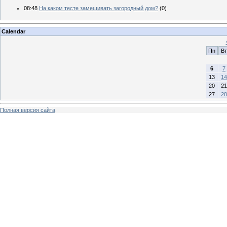
08:48
На каком тесте замешивать загородный дом?
(0)
Calendar
Пн
Вт
6
7
13
14
20
21
27
28
Полная версия сайта