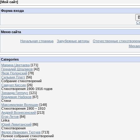
[
Мой сайт
]
Форма входа
В
Ст
Меню сайта
Начальная страница
Зарубежные авторы
Отечественные стихотворен
Михаи
Categories
Марина Цветаева
[171]
Геннадий Шпаликов
[42]
Яков Полонский
[78]
Сильвия Платт
[56]
Собрание стихотворений
Самуил Киссин
[26]
Стихотворения 1906-1916 годов
Зинаида Гиппиус
[121]
Владимир Набоков
[67]
Стихи
Максимилиан Волошин
[148]
Стихотворения 1900 – 1910
Андрей Вознесенский
[213]
Егор Летов
[84]
Lirika
Юрий Левитанский
[86]
Стихотворения
Федор Иванович Тютчев
[713]
Полное собрание стихотворений
Иосиф Бродский
[230]