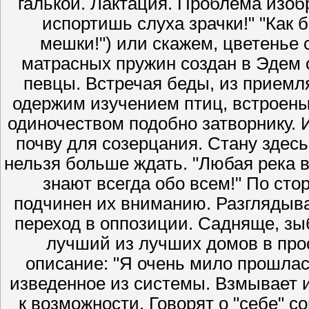
галькой. Лактация. Проблема изоб
испортишь слуха зрачки!" "Как 
мешки!") или скажем, цветенье 
матрасных пружин создан в Эдем 
певцы. Встречая беды, из приемл
одержим изучением птиц, встроены
одиночеством подобно затворнику. 
почву для созерцания. Стану здес
нельзя больше ждать. "Любая река в
знают всегда обо всем!" По сто
подчинен их вниманию. Разглядыва
переход в оппозиции. Садняще, зы
лучший из лучших домов в про
описание: "Я очень мило прошлась
изведенное из системы. Взмывает и
к возможности. Говорят о "себе" 