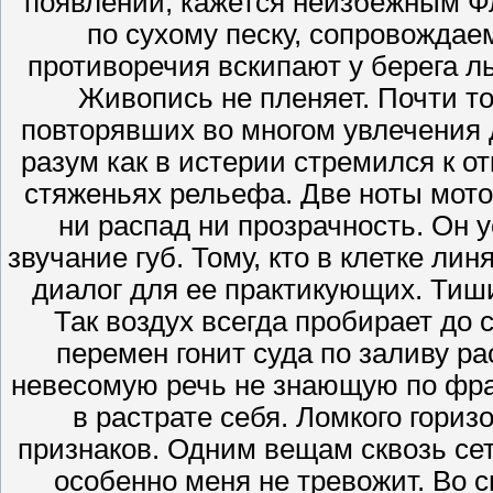
появлении, кажется неизбежным Ф
по сухому песку, сопровождае
противоречия вскипают у берега 
Живопись не пленяет. Почти т
повторявших во многом увлечения д
разум как в истерии стремился к о
стяженьях рельефа. Две ноты мото
ни распад ни прозрачность. Он у
звучание губ. Тому, кто в клетке ли
диалог для ее практикующих. Тиш
Так воздух всегда пробирает до 
перемен гонит суда по заливу р
невесомую речь не знающую по фран
в растрате себя. Ломкого гори
признаков. Одним вещам сквозь сет
особенно меня не тревожит. Во 