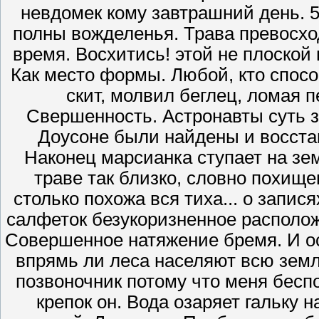
невдомек кому завтрашний день. 
полны вожделенья. Трава превосход
время. Восхитись! этой не плоской
Как место формы. Любой, кто спосо
скит, молвил беглец, ломая 
Свершенность. Астронавты суть 
Доусоне были найдены и восста
Наконец марсианка ступает на зем
траве так близко, словно похищен
столько похожа вся тиха... о запися
салфеток безукоризненное располож
Совершенное натяжение бремя. И ос
впрямь ли леса населяют всю земл
позвоночник потому что меня бесп
крепок он. Вода озаряет гальку 