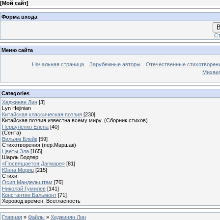
[
Мой сайт
]
Форма входа
В
Ст
Меню сайта
Начальная страница
Зарубежные авторы
Отечественные стихотворен
Михаи
Categories
Хеджинян Лин
[3]
Lyn Hejinian
Китайская классическая поэзия
[230]
Китайская поэзия известна всему миру. (Сборник стихов)
Перцуленко Елена
[40]
(Сента)
Вильям Блейк
[59]
Стихотворения (пер.Маршак)
Цветы Зла
[165]
Шарль Бодлер
«Посвящается Дагмаре»
[81]
Юнна Мориц
[215]
Стихи
Осип Мандельштам
[76]
Николай Гумилев
[141]
Константин Бальмонт
[71]
Хоровод времен. Всегласность
Главная
»
Файлы
»
Хеджинян Лин