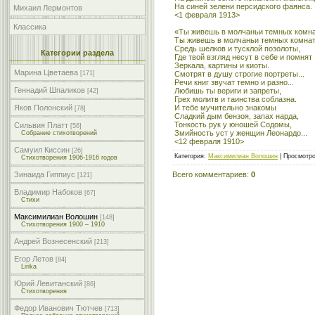
На синей зелени персидского фаянса.
Михаил Лермонтов
<1 февраля 1913>
Классика
«Ты живешь в молчаньи темных комн
Ты живешь в молчаньи темных комна
Средь шелков и тусклой позолоты,
Категории раздела
Где твой взгляд несут в себе и помнят
Зеркала, картины и киоты.
Марина Цветаева
Смотрят в душу строгие портреты...
[171]
Речи книг звучат темно и разно...
Геннадий Шпаликов
Любишь ты вериги и запреты,
[42]
Грех молитв и таинства соблазна.
И тебе мучительно знакомы
Яков Полонский
[78]
Сладкий дым бензоя, запах нарда,
Тонкость рук у юношей Содомы,
Сильвия Платт
[56]
Змийность уст у женщин Леонардо...
Собрание стихотворений
<12 февраля 1910>
Самуил Киссин
[26]
Категория
:
Максимилиан Волошин
|
Просмотр
Стихотворения 1906-1916 годов
Всего комментариев
:
0
Зинаида Гиппиус
[121]
Владимир Набоков
[67]
Стихи
Максимилиан Волошин
[148]
Стихотворения 1900 – 1910
Андрей Вознесенский
[213]
Егор Летов
[84]
Lirika
Юрий Левитанский
[86]
Стихотворения
Федор Иванович Тютчев
[713]