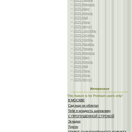
2025 Январь
2025 Февраль
2025 Март
2025 Апрель
2025 Май
2025 Июнь
2025 Август
2025 Сентябрь
2025 Октябрь
2025 Ноябрь
2025 Декабрь
2026 Январь
2026 Февраль
2026 Март
2026 Апрель
2026 Май
2026 Июнь
2026 Июль
2026 Август
Интересное
This feature is for Premium users only!
В МОСКВЕ
Сад еще не облетал
Тебе я младость шаловливу
С ПРОПУЩЕННОЙ СТРОКОЙ
Эгладор
Тургон