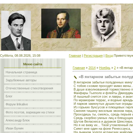
Мой сайт
Суббота, 08.08.2026, 15:08
Главная
|
Регистрация
|
Вход
Приветству
Меню сайта
Главная
»
2014
»
Ноябрь
»
2
» «В янта
Начальная страница
«В янтарном забытьи полу
Зарубежные авторы
В янтарном забытьи полуденных мину
С тобою схожие проходят мимо жены..
Отечественные стихотворения
В душе взволнованной торжественно 
Фанфары Тьеполо и флейты Джиорджь
Блог
И пышный снится сон: и лавры, и акан
По мраморам террас, и водные аркады
И парков замкнутых душистые ограды
Форум lirikalive
Из горьких буксусов и плющевых гирл
Сменяя тишину веселым звоном пира,
Фото поэтов, вариации на стихи
Проходишь ты, смеясь, средь перьев 
Средь скорбно-умных лиц и блещущих
Александр Блок
Шутов Веласкеса и дураков Шекспира.
Но я не вижу их... Твой утомленный ли
Иван Бунин
Сияет мне один на фоне Ренессанса,
На дымном золоте испанских майолик