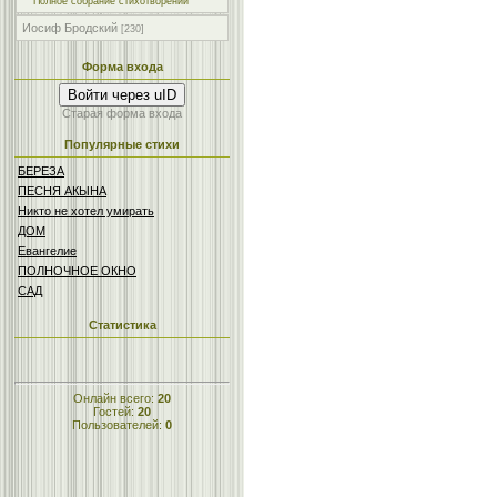
Полное собрание стихотворений
Иосиф Бродский
[230]
Форма входа
Войти через uID
Старая форма входа
Популярные стихи
БЕРЕЗА
ПЕСНЯ АКЫНА
Никто не хотел умирать
ДОМ
Евангелие
ПОЛНОЧНОЕ ОКНО
САД
Статистика
Онлайн всего:
20
Гостей:
20
Пользователей:
0