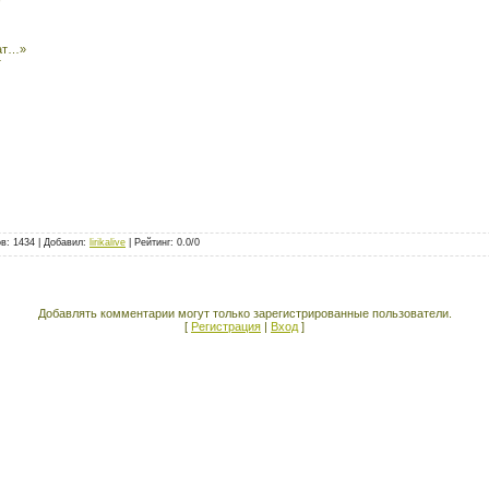
ат…»
т
ов
: 1434 |
Добавил
:
lirikalive
|
Рейтинг
:
0.0
/
0
Добавлять комментарии могут только зарегистрированные пользователи.
[
Регистрация
|
Вход
]