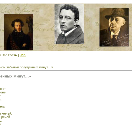
ю Вас
Гость
|
RSS
рном забытьи полуденных минут…»
денных минут…»
т
.
поют
оне.
т
,
янд.
и мечей,
 речей
..
к
,