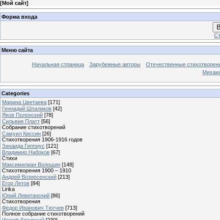
[
Мой сайт
]
Форма входа
В
Ст
Меню сайта
Начальная страница
Зарубежные авторы
Отечественные стихотворен
Михаи
Categories
Марина Цветаева
[171]
Геннадий Шпаликов
[42]
Яков Полонский
[78]
Сильвия Платт
[56]
Собрание стихотворений
Самуил Киссин
[26]
Стихотворения 1906-1916 годов
Зинаида Гиппиус
[121]
Владимир Набоков
[67]
Стихи
Максимилиан Волошин
[148]
Стихотворения 1900 – 1910
Андрей Вознесенский
[213]
Егор Летов
[84]
Lirika
Юрий Левитанский
[86]
Стихотворения
Федор Иванович Тютчев
[713]
Полное собрание стихотворений
Иосиф Бродский
[230]