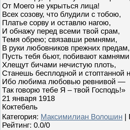
От Моего не укрыться лица!
Всех созову, что блудили с тобою,
Платье сорву и оставлю нагою,
И обнажу перед всеми твой срам,
Темя обрею; связавши ремнями,
В руки любовников прежних предам,
Пусть тебя бьют, побивают камнями
Хлещут бичами нечистую плоть,
Станешь бесплодной и стоптанной н
Ибо любима любовью ревнивой —
Так говорю тебе Я – твой Господь!»
21 января 1918
Коктебель
Категория
:
Максимилиан Волошин
|
Рейтинг
:
0.0
/
0