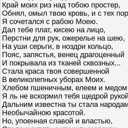
Край моих риз над тобою простер,
Обнял, омыл твою кровь, и с тех по
Я сочетался с рабою Моею.
Дал тебе плат, кисею на лицо,
Перстни для рук, ожерелье на шею,
На уши серьги, в ноздри кольцо,
Пояс, запястья, венец драгоценный
И покрывала из тканей сквозных...
Стала краса твоя совершенной
В великолепных уборах Моих.
Хлебом пшеничным, елеем и медом
Я ль не вскормил тебя щедрой руко
Дальним известна ты стала народа
Необычайною красотой.
Но, упоенная славой и властью,