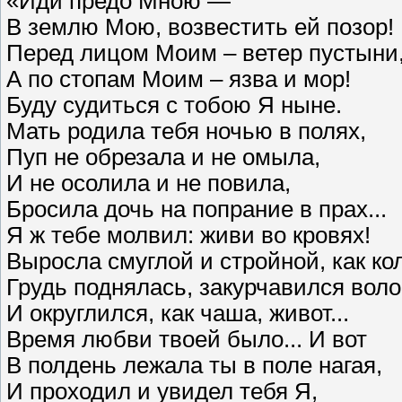
«Иди предо Мною —
В землю Мою, возвестить ей позор!
Перед лицом Моим – ветер пустыни
А по стопам Моим – язва и мор!
Буду судиться с тобою Я ныне.
Мать родила тебя ночью в полях,
Пуп не обрезала и не омыла,
И не осолила и не повила,
Бросила дочь на попрание в прах...
Я ж тебе молвил: живи во кровях!
Выросла смуглой и стройной, как ко
Грудь поднялась, закурчавился воло
И округлился, как чаша, живот...
Время любви твоей было... И вот
В полдень лежала ты в поле нагая,
И проходил и увидел тебя Я,