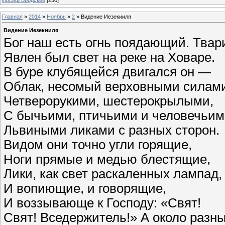
Главная
»
2014
»
Ноябрь
»
2
» Видение Иезекииля
Видение Иезекииля
Бог наш есть огнь поядающий. Твар
Явлен был свет на реке на Ховаре.
В буре клубящейся двигался он —
Облак, несомый верховными силам
Четверорукими, шестерокрылыми,
С бычьими, птичьими и человечьим
Львиными ликами с разных сторон.
Видом они точно угли горящие,
Ноги прямые и медью блестящие,
Лики, как свет раскаленных лампад,
И вопиющие, и говорящие,
И воззывающе к Господу: «Свят!
Свят! Вседержитель!» А около разны