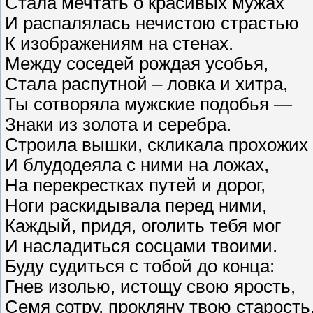
Стала мечтать о красивых мужах
И распалялась нечистою страстью
К изображениям на стенах.
Между соседей рождая усобья,
Стала распутной – ловка и хитра,
Ты сотворяла мужские подобья —
Знаки из золота и серебра.
Строила вышки, скликала прохожих
И блудодеяла с ними на ложах,
На перекрестках путей и дорог,
Ноги раскидывала перед ними,
Каждый, придя, оголить тебя мог
И насладиться сосцами твоими.
Буду судиться с тобой до конца:
Гнев изолью, истощу свою ярость,
Семя сотру, прокляну твою старость