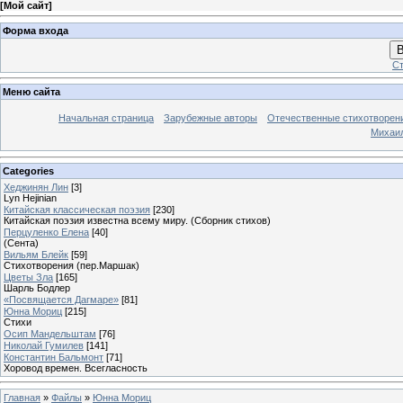
[
Мой сайт
]
Форма входа
В
Ст
Меню сайта
Начальная страница
Зарубежные авторы
Отечественные стихотворен
Михаи
Categories
Хеджинян Лин
[3]
Lyn Hejinian
Китайская классическая поэзия
[230]
Китайская поэзия известна всему миру. (Сборник стихов)
Перцуленко Елена
[40]
(Сента)
Вильям Блейк
[59]
Стихотворения (пер.Маршак)
Цветы Зла
[165]
Шарль Бодлер
«Посвящается Дагмаре»
[81]
Юнна Мориц
[215]
Стихи
Осип Мандельштам
[76]
Николай Гумилев
[141]
Константин Бальмонт
[71]
Хоровод времен. Всегласность
Главная
»
Файлы
»
Юнна Мориц