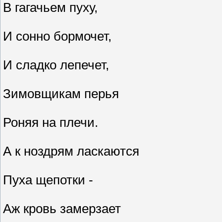
В гагачьем пуху,
И сонно бормочет,
И сладко лепечет,
Зимовщикам перья
Роняя на плечи.
А к ноздрям ласкаются
Пуха щепотки -
Аж кровь замерзает