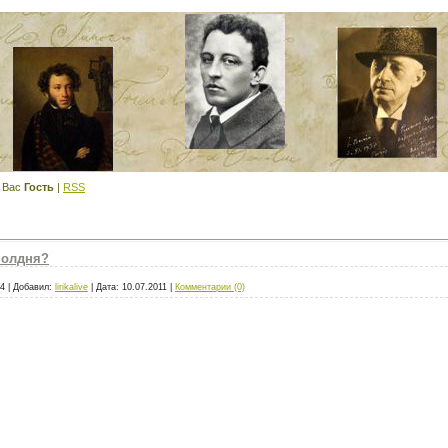
 Вас
Гость
|
RSS
полдня?
4
|
Добавил:
lirikalive
|
Дата:
10.07.2011
|
Комментарии (0)