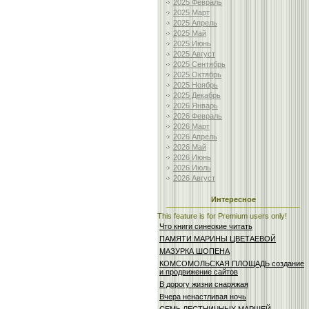
2025 Февраль
2025 Март
2025 Апрель
2025 Май
2025 Июнь
2025 Август
2025 Сентябрь
2025 Октябрь
2025 Ноябрь
2025 Декабрь
2026 Январь
2026 Февраль
2026 Март
2026 Апрель
2026 Май
2026 Июнь
2026 Июль
2026 Август
Интересное
This feature is for Premium users only!
Что книги синеокие читать
ПАМЯТИ МАРИНЫ ЦВЕТАЕВОЙ
МАЗУРКА ШОПЕНА
КОМСОМОЛЬСКАЯ ПЛОЩАДЬ создание
и продвижение сайтов
В дорогу жизни снаряжая
Вчера ненастливая ночь