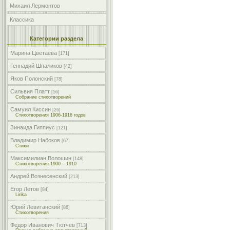
Михаил Лермонтов
Классика
Категории раздела
Марина Цветаева
[171]
Геннадий Шпаликов
[42]
Яков Полонский
[78]
Сильвия Платт
[56]
Собрание стихотворений
Самуил Киссин
[26]
Стихотворения 1906-1916 годов
Зинаида Гиппиус
[121]
Владимир Набоков
[67]
Стихи
Максимилиан Волошин
[148]
Стихотворения 1900 – 1910
Андрей Вознесенский
[213]
Егор Летов
[84]
Lirika
Юрий Левитанский
[86]
Стихотворения
Федор Иванович Тютчев
[713]