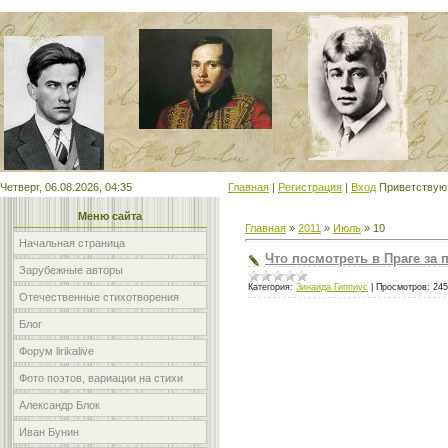
Мой сайт
Четверг, 06.08.2026, 04:35
Главная
|
Регистрация
|
Вход
Приветствую
Меню сайта
Главная
»
2011
»
Июль
»
10
Начальная страница
Что посмотреть в Праге за 
Зарубежные авторы
Категория:
Зинаида Гиппиус
|
Просмотров:
245
Отечественные стихотворения
Блог
Форум lirikalive
Фото поэтов, вариации на стихи
Александр Блок
Иван Бунин