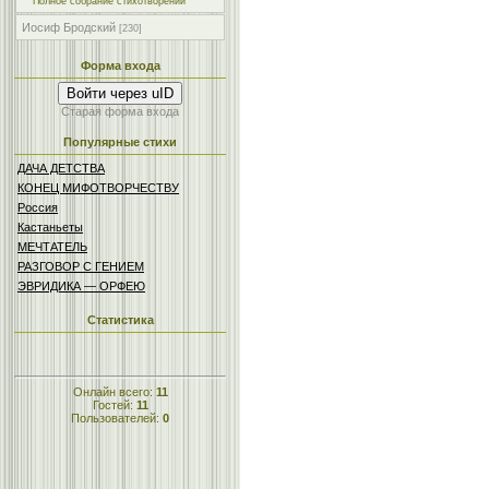
Полное собрание стихотворений
Иосиф Бродский
[230]
Форма входа
Войти через uID
Старая форма входа
Популярные стихи
ДАЧА ДЕТСТBА
КОНЕЦ МИФОТВОРЧЕСТВУ
Россия
Кастаньеты
МЕЧТАТЕЛЬ
РАЗГОВОР С ГЕНИЕМ
ЭВРИДИКА — ОРФЕЮ
Статистика
Онлайн всего:
11
Гостей:
11
Пользователей:
0