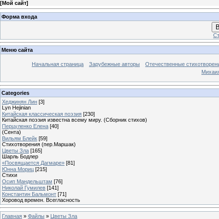
[
Мой сайт
]
Форма входа
В
Ст
Меню сайта
Начальная страница
Зарубежные авторы
Отечественные стихотворен
Михаи
Categories
Хеджинян Лин
[3]
Lyn Hejinian
Китайская классическая поэзия
[230]
Китайская поэзия известна всему миру. (Сборник стихов)
Перцуленко Елена
[40]
(Сента)
Вильям Блейк
[59]
Стихотворения (пер.Маршак)
Цветы Зла
[165]
Шарль Бодлер
«Посвящается Дагмаре»
[81]
Юнна Мориц
[215]
Стихи
Осип Мандельштам
[76]
Николай Гумилев
[141]
Константин Бальмонт
[71]
Хоровод времен. Всегласность
Главная
»
Файлы
»
Цветы Зла