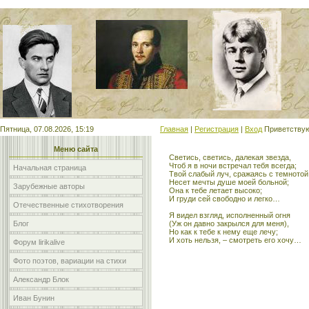
Мой сайт
Пятница, 07.08.2026, 15:19
Главная
|
Регистрация
|
Вход
Приветству
Меню сайта
Светись, светись, далекая звезда,
Чтоб я в ночи встречал тебя всегда;
Начальная страница
Твой слабый луч, сражаясь с темнотой
Несет мечты душе моей больной;
Зарубежные авторы
Она к тебе летает высоко;
И груди сей свободно и легко…
Отечественные стихотворения
Я видел взгляд, исполненный огня
Блог
(Уж он давно закрылся для меня),
Но как к тебе к нему еще лечу;
И хоть нельзя, – смотреть его хочу…
Форум lirikalive
Фото поэтов, вариации на стихи
Александр Блок
Иван Бунин