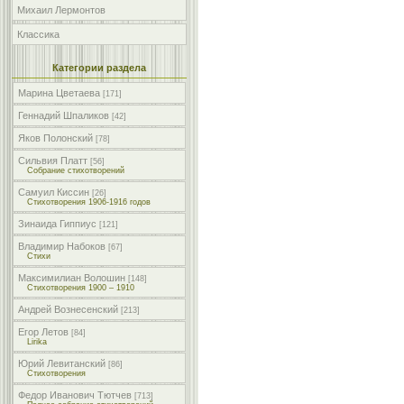
Михаил Лермонтов
Классика
Категории раздела
Марина Цветаева
[171]
Геннадий Шпаликов
[42]
Яков Полонский
[78]
Сильвия Платт
[56]
Собрание стихотворений
Самуил Киссин
[26]
Стихотворения 1906-1916 годов
Зинаида Гиппиус
[121]
Владимир Набоков
[67]
Стихи
Максимилиан Волошин
[148]
Стихотворения 1900 – 1910
Андрей Вознесенский
[213]
Егор Летов
[84]
Lirika
Юрий Левитанский
[86]
Стихотворения
Федор Иванович Тютчев
[713]