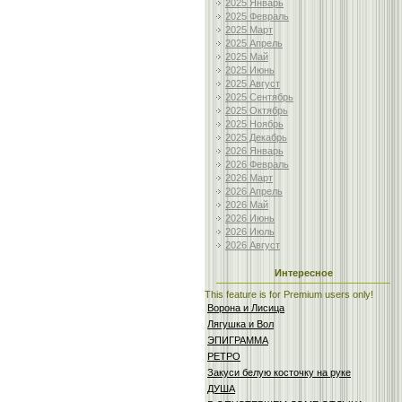
2025 Январь
2025 Февраль
2025 Март
2025 Апрель
2025 Май
2025 Июнь
2025 Август
2025 Сентябрь
2025 Октябрь
2025 Ноябрь
2025 Декабрь
2026 Январь
2026 Февраль
2026 Март
2026 Апрель
2026 Май
2026 Июнь
2026 Июль
2026 Август
Интересное
This feature is for Premium users only!
Ворона и Лисица
Лягушка и Вол
ЭПИГРАММА
РЕТРО
Закуси белую косточку на руке
ДУША