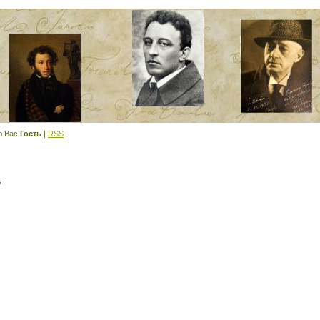
ю Вас
Гость
|
RSS
,