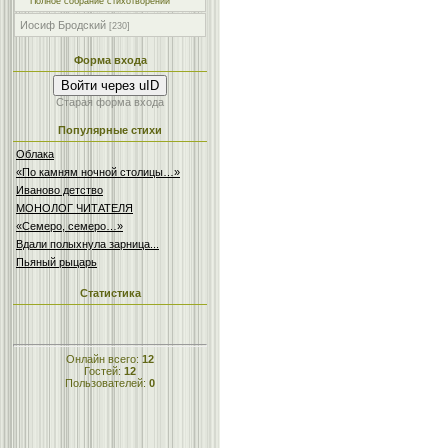
Полное собрание стихотворений
Иосиф Бродский
[230]
Форма входа
Войти через uID
Старая форма входа
Популярные стихи
Облака
«По камням ночной столицы…»
Иваново детство
МОНОЛОГ ЧИТАТЕЛЯ
«Семеро, семеро…»
Вдали полыхнула зарница...
Пьяный рыцарь
Статистика
Онлайн всего:
12
Гостей:
12
Пользователей:
0