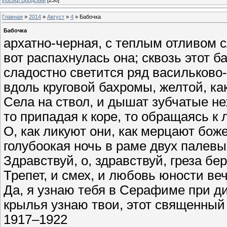
Главная
»
2014
»
Август
»
4
» Бабочка
Бабочка
архатно-черная, с теплым отливом 
вот распахнулась она; сквозь этот б
сладостно светится ряд васильково
вдоль круговой бахромы, желтой, ка
Села на ствол, и дышат зубчатые н
то припадая к коре, то обращаясь к
О, как ликуют они, как мерцают бож
голубоокая ночь в раме двух палевы
Здравствуй, о, здравствуй, греза б
Трепет, и смех, и любовь юности ве
Да, я узнаю тебя в Серафиме при д
крылья узнаю твои, этот священный 
1917–1922