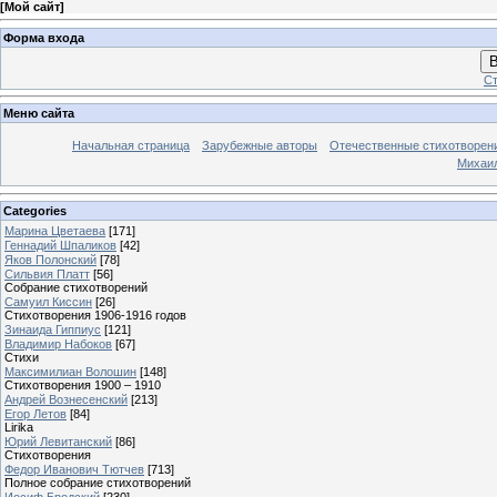
[
Мой сайт
]
Форма входа
В
Ст
Меню сайта
Начальная страница
Зарубежные авторы
Отечественные стихотворен
Михаи
Categories
Марина Цветаева
[171]
Геннадий Шпаликов
[42]
Яков Полонский
[78]
Сильвия Платт
[56]
Собрание стихотворений
Самуил Киссин
[26]
Стихотворения 1906-1916 годов
Зинаида Гиппиус
[121]
Владимир Набоков
[67]
Стихи
Максимилиан Волошин
[148]
Стихотворения 1900 – 1910
Андрей Вознесенский
[213]
Егор Летов
[84]
Lirika
Юрий Левитанский
[86]
Стихотворения
Федор Иванович Тютчев
[713]
Полное собрание стихотворений
Иосиф Бродский
[230]