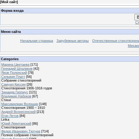
[
Мой сайт
]
Форма входа
В
Ст
Меню сайта
Начальная страница
Зарубежные авторы
Отечественные стихотворен
Михаи
Categories
Марина Цветаева
[171]
Геннадий Шпаликов
[42]
Яков Полонский
[78]
Сильвия Платт
[56]
Собрание стихотворений
Самуил Киссин
[26]
Стихотворения 1906-1916 годов
Зинаида Гиппиус
[121]
Владимир Набоков
[67]
Стихи
Максимилиан Волошин
[148]
Стихотворения 1900 – 1910
Андрей Вознесенский
[213]
Егор Летов
[84]
Lirika
Юрий Левитанский
[86]
Стихотворения
Федор Иванович Тютчев
[714]
Полное собрание стихотворений
Иосиф Бродский
[230]