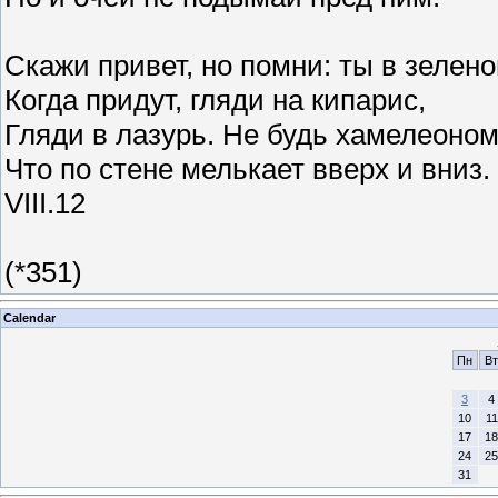
Скажи привет, но помни: ты в зелено
Когда придут, гляди на кипарис,
Гляди в лазурь. Не будь хамелеоном
Что по стене мелькает вверх и вниз.
VIII.12
(*351)
Calendar
Пн
Вт
3
4
10
11
17
18
24
25
31