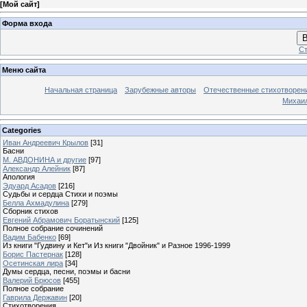
[
Мой сайт
]
Форма входа
В
Ст
Меню сайта
Начальная страница
Зарубежные авторы
Отечественные стихотворен
Михаи
Categories
Иван Андреевич Крылов
[31]
Басни
М. АВДОНИНА и другие
[97]
Александр Алейник
[87]
Апология
Эдуард Асадов
[216]
Судьбы и сердца Стихи и поэмы
Белла Ахмадулина
[279]
Сборник стихов
Евгений Абрамович Боратынский
[125]
Полное собрание сочинений
Вадим Бабенко
[69]
Из книги "Гудвину и Кет"и Из книги "Двойник" и Разное 1996-1999
Борис Пастернак
[128]
Осетинская лира
[34]
Думы сердца, песни, поэмы и басни
Валерий Брюсов
[455]
Полное собрание
Гаврила Державин
[20]
Стихотворения