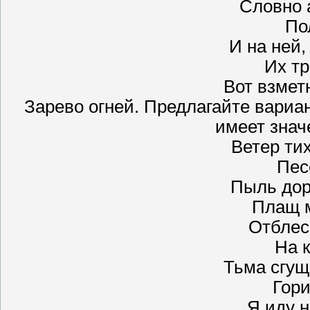
Словно 
По
И на ней,
Их тр
Вот взмет
Зарево огней. Предлагайте вариа
имеет знач
Ветер ти
Пес
Пыль дор
Плащ м
Отблес
На 
Тьма сгущ
Гори
Я иду н