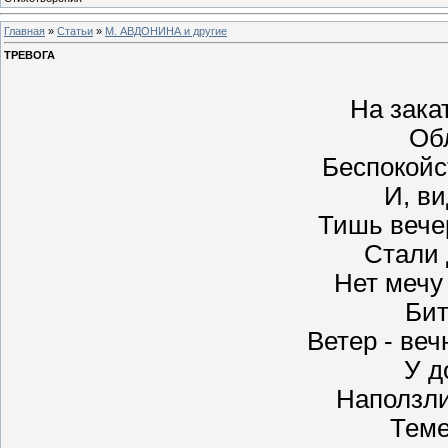
Главная
»
Статьи
»
М. АВДОНИНА и другие
ТРЕВОГА
На зака
Обл
Беспокойс
И, ви
Тишь вече
Стали 
Нет мечу 
Бит
Ветер - веч
У д
Наползли
Теме