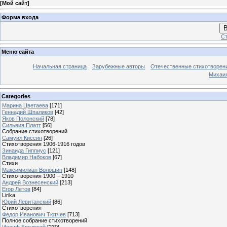
[
Мой сайт
]
Форма входа
В
Ст
Меню сайта
Начальная страница
Зарубежные авторы
Отечественные стихотворен
Михаи
Categories
Марина Цветаева
[171]
Геннадий Шпаликов
[42]
Яков Полонский
[78]
Сильвия Платт
[56]
Собрание стихотворений
Самуил Киссин
[26]
Стихотворения 1906-1916 годов
Зинаида Гиппиус
[121]
Владимир Набоков
[67]
Стихи
Максимилиан Волошин
[148]
Стихотворения 1900 – 1910
Андрей Вознесенский
[213]
Егор Летов
[84]
Lirika
Юрий Левитанский
[86]
Стихотворения
Федор Иванович Тютчев
[713]
Полное собрание стихотворений
Иосиф Бродский
[230]