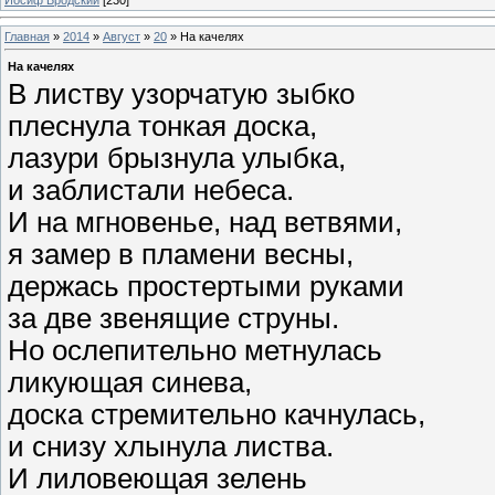
Главная
»
2014
»
Август
»
20
» На качелях
На качелях
В листву узорчатую зыбко
плеснула тонкая доска,
лазури брызнула улыбка,
и заблистали небеса.
И на мгновенье, над ветвями,
я замер в пламени весны,
держась простертыми руками
за две звенящие струны.
Но ослепительно метнулась
ликующая синева,
доска стремительно качнулась,
и снизу хлынула листва.
И лиловеющая зелень