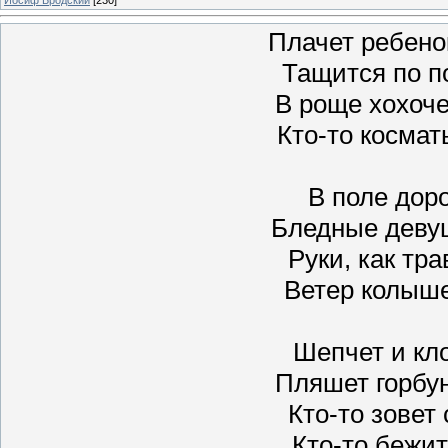
Плачет ребено
Тащится по п
В роще хохоче
Кто-то космат
В поле доро
Бледные девуш
Руки, как тр
Ветер колыше
Шепчет и кло
Пляшет горбун
Кто-то зовет
Кто-то бежит