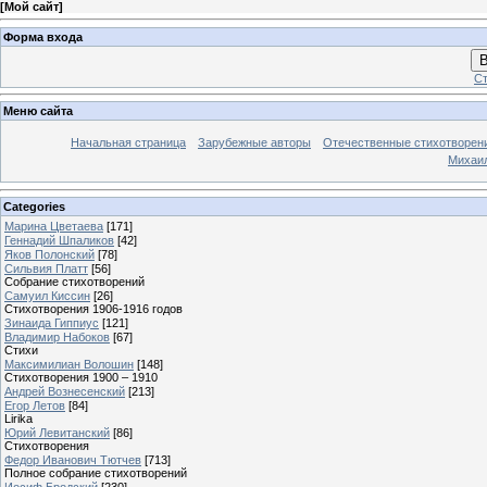
[
Мой сайт
]
Форма входа
В
Ст
Меню сайта
Начальная страница
Зарубежные авторы
Отечественные стихотворен
Михаи
Categories
Марина Цветаева
[171]
Геннадий Шпаликов
[42]
Яков Полонский
[78]
Сильвия Платт
[56]
Собрание стихотворений
Самуил Киссин
[26]
Стихотворения 1906-1916 годов
Зинаида Гиппиус
[121]
Владимир Набоков
[67]
Стихи
Максимилиан Волошин
[148]
Стихотворения 1900 – 1910
Андрей Вознесенский
[213]
Егор Летов
[84]
Lirika
Юрий Левитанский
[86]
Стихотворения
Федор Иванович Тютчев
[713]
Полное собрание стихотворений
Иосиф Бродский
[230]