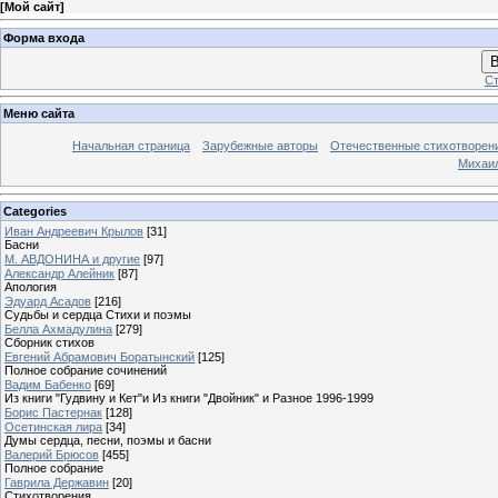
[
Мой сайт
]
Форма входа
В
Ст
Меню сайта
Начальная страница
Зарубежные авторы
Отечественные стихотворен
Михаи
Categories
Иван Андреевич Крылов
[31]
Басни
М. АВДОНИНА и другие
[97]
Александр Алейник
[87]
Апология
Эдуард Асадов
[216]
Судьбы и сердца Стихи и поэмы
Белла Ахмадулина
[279]
Сборник стихов
Евгений Абрамович Боратынский
[125]
Полное собрание сочинений
Вадим Бабенко
[69]
Из книги "Гудвину и Кет"и Из книги "Двойник" и Разное 1996-1999
Борис Пастернак
[128]
Осетинская лира
[34]
Думы сердца, песни, поэмы и басни
Валерий Брюсов
[455]
Полное собрание
Гаврила Державин
[20]
Стихотворения