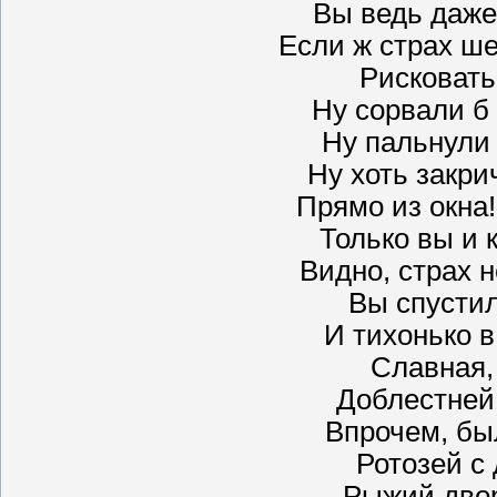
Вы ведь даже
Если ж страх ше
Рисковать 
Ну сорвали б 
Ну пальнули 
Ну хоть закри
Прямо из окна! 
Только вы и 
Видно, страх н
Вы спусти
И тихонько в
Славная,
Доблестней
Впрочем, был
Ротозей с
Рыжий двор