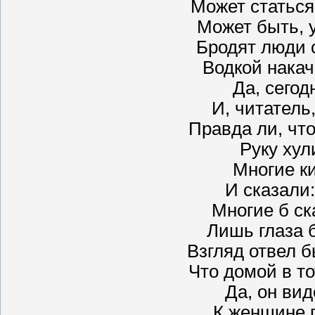
Может статься,
Может быть, 
Бродят люди 
Водкой накач
Да, сегод
И, читатель,
Правда ли, чт
Руку хул
Многие к
И сказали:
Многие б ска
Лишь глаза б
Взгляд отвел б
Что домой в то
Да, он вид
К женщине 