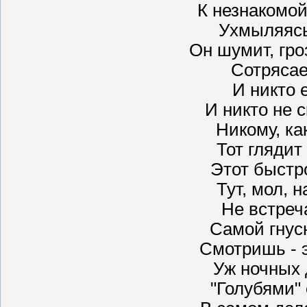
К незнакомой
Ухмыляясь
Он шумит, гро
Сотрясае
И никто е
И никто не с
Никому, как
Тот глядит
Этот быстро
Тут, мол, 
Не встреч
Самой гнус
Смотришь - э
Уж ночных 
"Голубями" 