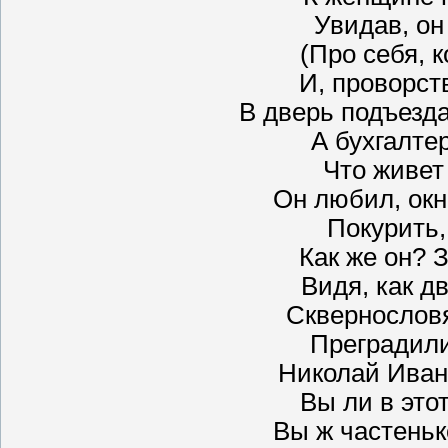
Увидав, он
(Про себя, к
И, проворст
В дверь подъезда
А бухгалте
Что живет
Он любил, окн
Покурить,
Как же он? З
Видя, как д
Сквернословя
Преградил
Николай Иван
Вы ли в это
Вы ж частеньк