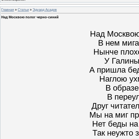
Главная
»
Статьи
»
Эдуард Асадов
Над Москвою полог черно-синий
Над Москвою
В нем мига
Нынче плох
У Галины
А пришла бе
Наглою ух
В образе
В переул
Друг читате
Мы на миг пр
Нет беды на
Так неужто 