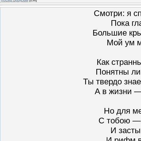
Смотри: я с
Пока гл
Большие кры
Мой ум 
Как странн
Понятны ли
Ты твердо знае
А в жизни —
Но для м
С тобою — 
И заст
И рифм в