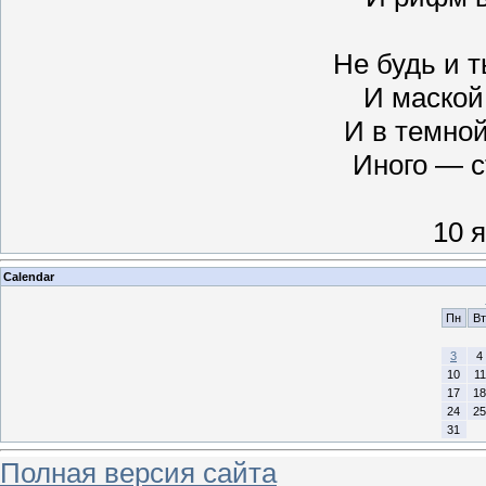
Не будь и т
И маской
И в темной
Иного — с
10 
Calendar
Пн
Вт
3
4
10
11
17
18
24
25
31
Полная версия сайта