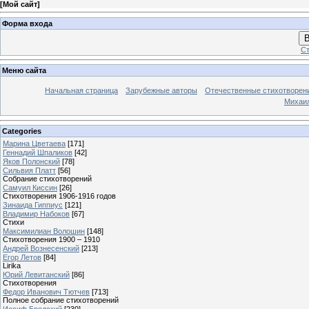
[
Мой сайт
]
Форма входа
В
Ст
Меню сайта
Начальная страница
Зарубежные авторы
Отечественные стихотворен
Михаи
Categories
Марина Цветаева
[171]
Геннадий Шпаликов
[42]
Яков Полонский
[78]
Сильвия Платт
[56]
Собрание стихотворений
Самуил Киссин
[26]
Стихотворения 1906-1916 годов
Зинаида Гиппиус
[121]
Владимир Набоков
[67]
Стихи
Максимилиан Волошин
[148]
Стихотворения 1900 – 1910
Андрей Вознесенский
[213]
Егор Летов
[84]
Lirika
Юрий Левитанский
[86]
Стихотворения
Федор Иванович Тютчев
[713]
Полное собрание стихотворений
Иосиф Бродский
[230]