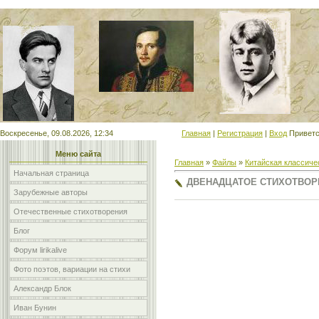
Мой сайт
Воскресенье, 09.08.2026, 12:34
Главная
|
Регистрация
|
Вход
Приветс
Меню сайта
Главная
»
Файлы
»
Китайская классиче
Начальная страница
ДВЕНАДЦАТОЕ СТИХОТВОР
Зарубежные авторы
Отечественные стихотворения
Блог
Форум lirikalive
Фото поэтов, вариации на стихи
Александр Блок
Иван Бунин