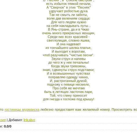
есть избыток тяжкой печали,
А "Сверчок" в этих "Песнях"
удручает робостью духа.
Так не смыть ли заботы,
волю дав велениям сердца:
Для чего людям нужно
на себя накладывать путы...
В Янь-стране, да и в Чжао
очень много прекрасных женщин,
Среди них всех красивей -
светлолицая, словно яшма,
И она надевает
из тончайшего шелка платье,
И выходит к воротам,
чтоб разучивать "чистые песни".
Звуки струн и напевы
до чего ж у нее печальны!
Когда звуки тревожны,
знаю, сдвинуты струн подставки;
И в возвышенных чувствах
поправляю одежду чинно,
И, растроганный думой,
подхожу к певице несмело,
Про себя же мечтаю
быть в летящих ласточек паре,
Той, что глину приносит
для гнезда к госпоже под крышу!
 то
гостиницы мурманска
любезно предоставят вам желаемый номер. Просмотреть вс
эзия
|
Добавил
:
lirikalive
нг
:
0.0
/
0