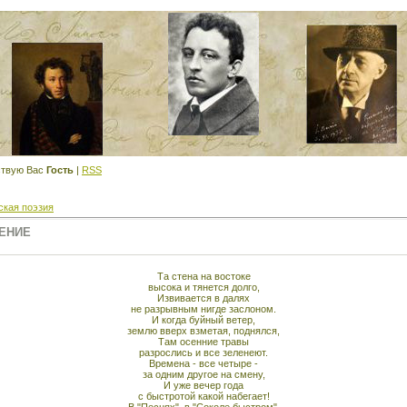
твую Вас
Гость
|
RSS
ская поэзия
ЕНИЕ
Та стена на востоке
высока и тянется долго,
Извивается в далях
не разрывным нигде заслоном.
И когда буйный ветер,
землю вверх взметая, поднялся,
Там осенние травы
разрослись и все зеленеют.
Времена - все четыре -
за одним другое на смену,
И уже вечер года
с быстротой какой набегает!
В "Песнях", в "Соколе быстром",