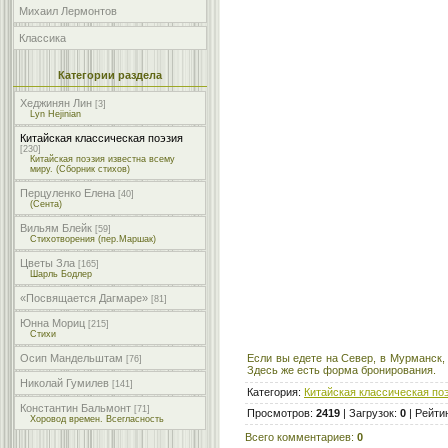
Михаил Лермонтов
Классика
Категории раздела
Хеджинян Лин
[3]
Lyn Hejinian
Китайская классическая поэзия
[230]
Китайская поэзия известна всему
миру. (Сборник стихов)
Перцуленко Елена
[40]
(Сента)
Вильям Блейк
[59]
Стихотворения (пер.Маршак)
Цветы Зла
[165]
Шарль Бодлер
«Посвящается Дагмаре»
[81]
Юнна Мориц
[215]
Стихи
Осип Мандельштам
Если вы едете на Север, в Мурманск,
[76]
Здесь же есть форма бронирования.
Николай Гумилев
[141]
Категория
:
Китайская классическая по
Константин Бальмонт
[71]
Просмотров
:
2419
|
Загрузок
:
0
|
Рейти
Хоровод времен. Всегласность
Всего комментариев
:
0