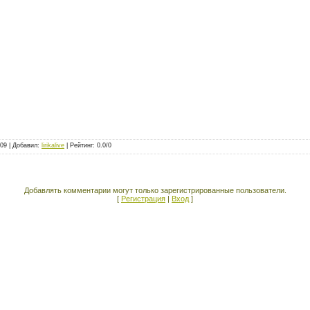
909 |
Добавил
:
lirikalive
|
Рейтинг
:
0.0
/
0
Добавлять комментарии могут только зарегистрированные пользователи.
[
Регистрация
|
Вход
]