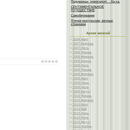
Подумаешь, повесился!… Ха-ха.
СЕНТИМЕНТАЛЬНОЕ
ПУТЕШЕСТВИЕ
Самобичевание
Птички назгульские, вечные
странники
Архив записей
2004 Март
2007 Февраль
2007 Июль
2008 Январь
2008 Февраль
2008 Апрель
2008 Июль
2009 Январь
2009 Февраль
2009 Март
2009 Июнь
2009 Июль
2009 Август
2010 Январь
2010 Февраль
2010 Март
2010 Май
2010 Июнь
2010 Июль
2010 Август
2010 Ноябрь