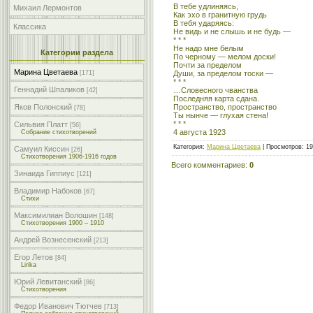
В тебе удлиняясь,
Михаил Лермонтов
Как эхо в гранитную грудь
В тебя ударяясь:
Классика
Не видь и не слышь и не будь —
* * *
Не надо мне белым
Категории раздела
По черному — мелом доски!
Почти за пределом
Марина Цветаева
Души, за пределом тоски —
[171]
* * *
Геннадий Шпаликов
…Словесного чванства
[42]
Последняя карта сдана.
Пространство, пространство
Яков Полонский
[78]
Ты нынче — глухая стена!
* * *
Сильвия Платт
[56]
4 августа 1923
Собрание стихотворений
Категория
:
Марина Цветаева
|
Просмотров
: 1
Самуил Киссин
[26]
Стихотворения 1906-1916 годов
Всего комментариев
:
0
Зинаида Гиппиус
[121]
Владимир Набоков
[67]
Стихи
Максимилиан Волошин
[148]
Стихотворения 1900 – 1910
Андрей Вознесенский
[213]
Егор Летов
[84]
Lirika
Юрий Левитанский
[86]
Стихотворения
Федор Иванович Тютчев
[713]