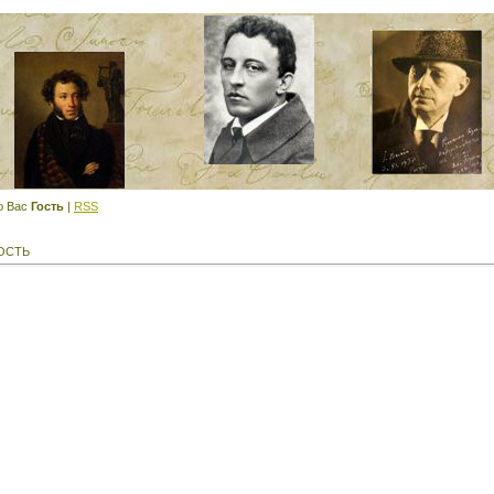
ю Вас
Гость
|
RSS
ОСТЬ