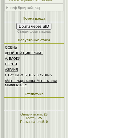
Полное собрание стихотворений
Иосиф Бродский
[230]
Форма входа
Войти через uID
Старая форма входа
Популярные стихи
ОСЕНЬ
ДBОЙНОЙ ЦИФЕРБЛАТ
A. БЛОКУ
ПЕСНЯ
АЗРАИЛ
СТРОКИ РОБЕРТУ ЛОУЭЛЛУ
«Мы — чада хаоса. Мы — маски
карнавала…»
Статистика
Онлайн всего:
25
Гостей:
25
Пользователей:
0