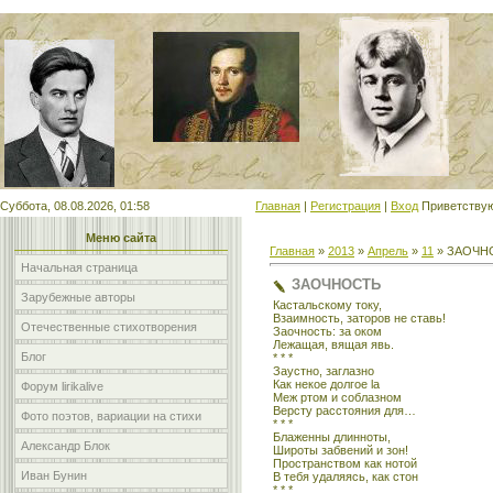
Мой сайт
Суббота, 08.08.2026, 01:58
Главная
|
Регистрация
|
Вход
Приветству
Меню сайта
Главная
»
2013
»
Апрель
»
11
» ЗАОЧН
Начальная страница
ЗАОЧНОСТЬ
Зарубежные авторы
Кастальскому току,
Взаимность, заторов не ставь!
Отечественные стихотворения
Заочность: за оком
Лежащая, вящая явь.
Блог
* * *
Заустно, заглазно
Как некое долгое la
Форум lirikalive
Меж ртом и соблазном
Версту расстояния для…
Фото поэтов, вариации на стихи
* * *
Блаженны длинноты,
Александр Блок
Широты забвений и зон!
Пространством как нотой
Иван Бунин
В тебя удаляясь, как стон
* * *