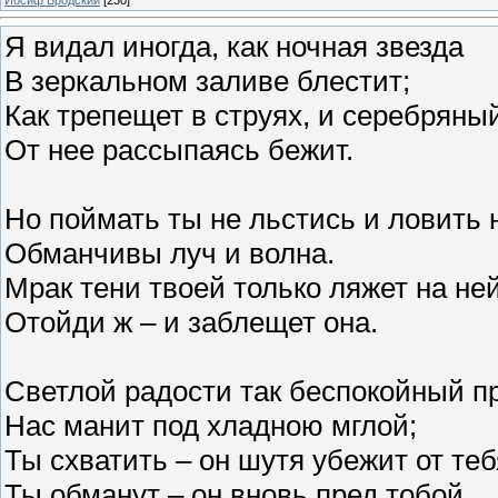
Я видал иногда, как ночная звезда
В зеркальном заливе блестит;
Как трепещет в струях, и серебряны
От нее рассыпаясь бежит.
Но поймать ты не льстись и ловить 
Обманчивы луч и волна.
Мрак тени твоей только ляжет на не
Отойди ж – и заблещет она.
Светлой радости так беспокойный п
Нас манит под хладною мглой;
Ты схватить – он шутя убежит от теб
Ты обманут – он вновь пред тобой.