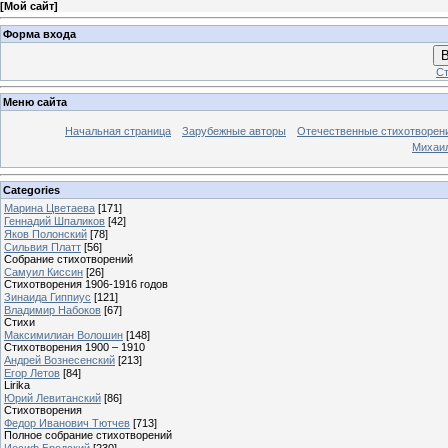
[
Мой сайт
]
Форма входа
В
Ст
Меню сайта
Начальная страница
Зарубежные авторы
Отечественные стихотворен
Михаи
Categories
Марина Цветаева
[171]
Геннадий Шпаликов
[42]
Яков Полонский
[78]
Сильвия Платт
[56]
Собрание стихотворений
Самуил Киссин
[26]
Стихотворения 1906-1916 годов
Зинаида Гиппиус
[121]
Владимир Набоков
[67]
Стихи
Максимилиан Волошин
[148]
Стихотворения 1900 – 1910
Андрей Вознесенский
[213]
Егор Летов
[84]
Lirika
Юрий Левитанский
[86]
Стихотворения
Федор Иванович Тютчев
[713]
Полное собрание стихотворений
Иосиф Бродский
[230]