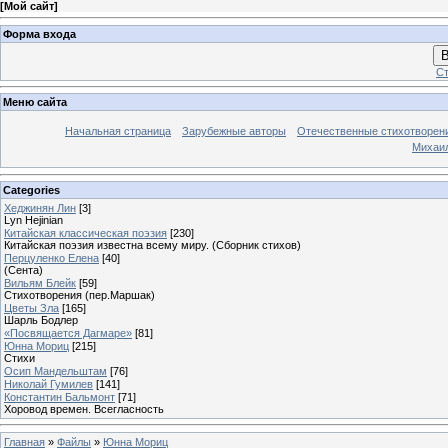
[
Мой сайт
]
Форма входа
В
Ст
Меню сайта
Начальная страница
Зарубежные авторы
Отечественные стихотворен
Михаи
Categories
Хеджинян Лин
[3]
Lyn Hejinian
Китайская классическая поэзия
[230]
Китайская поэзия известна всему миру. (Сборник стихов)
Перцуленко Елена
[40]
(Сента)
Вильям Блейк
[59]
Стихотворения (пер.Маршак)
Цветы Зла
[165]
Шарль Бодлер
«Посвящается Дагмаре»
[81]
Юнна Мориц
[215]
Стихи
Осип Мандельштам
[76]
Николай Гумилев
[141]
Константин Бальмонт
[71]
Хоровод времен. Всегласность
Главная
»
Файлы
»
Юнна Мориц