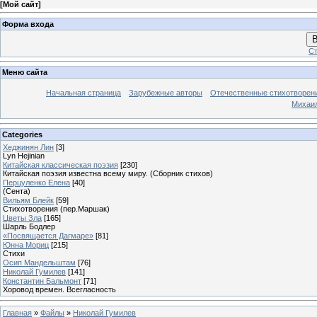
[
Мой сайт
]
Форма входа
В
Ст
Меню сайта
Начальная страница
Зарубежные авторы
Отечественные стихотворен
Михаи
Categories
Хеджинян Лин
[3]
Lyn Hejinian
Китайская классическая поэзия
[230]
Китайская поэзия известна всему миру. (Сборник стихов)
Перцуленко Елена
[40]
(Сента)
Вильям Блейк
[59]
Стихотворения (пер.Маршак)
Цветы Зла
[165]
Шарль Бодлер
«Посвящается Дагмаре»
[81]
Юнна Мориц
[215]
Стихи
Осип Мандельштам
[76]
Николай Гумилев
[141]
Константин Бальмонт
[71]
Хоровод времен. Всегласность
Главная
»
Файлы
»
Николай Гумилев