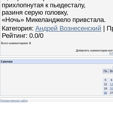
прихлопнутая к пьедесталу,
разиня серую головку,
«Ночь» Микеланджело привстала.
Категория
:
Андрей Вознесенский
|
П
Рейтинг
:
0.0
/
0
Всего комментариев
:
0
Добавлять комментарии могу
[
Р
Calendar
Пн
Вт
5
6
12
13
19
20
26
27
Полная версия сайта