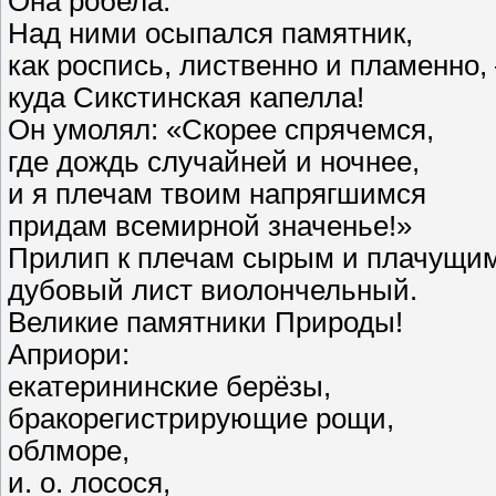
Она робела.
Над ними осыпался памятник,
как роспись, лиственно и пламенно,
куда Сикстинская капелла!
Он умолял: «Скорее спрячемся,
где дождь случайней и ночнее,
и я плечам твоим напрягшимся
придам всемирной значенье!»
Прилип к плечам сырым и плачущи
дубовый лист виолончельный.
Великие памятники Природы!
Априори:
екатерининские берёзы,
бракорегистрирующие рощи,
облморе,
и. о. лосося,