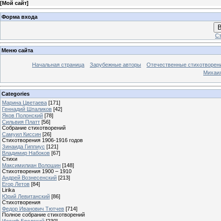
[
Мой сайт
]
Форма входа
В
Ст
Меню сайта
Начальная страница
Зарубежные авторы
Отечественные стихотворен
Михаи
Categories
Марина Цветаева
[171]
Геннадий Шпаликов
[42]
Яков Полонский
[78]
Сильвия Платт
[56]
Собрание стихотворений
Самуил Киссин
[26]
Стихотворения 1906-1916 годов
Зинаида Гиппиус
[121]
Владимир Набоков
[67]
Стихи
Максимилиан Волошин
[148]
Стихотворения 1900 – 1910
Андрей Вознесенский
[213]
Егор Летов
[84]
Lirika
Юрий Левитанский
[86]
Стихотворения
Федор Иванович Тютчев
[714]
Полное собрание стихотворений
Иосиф Бродский
[230]