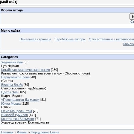
[
Мой сайт
]
Форма входа
В
Ст
Меню сайта
Начальная страница
Зарубежные авторы
Отечественные стихотворен
Михаи
Categories
Хеджинян Лин
[3]
Lyn Hejinian
Китайская классическая поэзия
[230]
Китайская поэзия известна всему миру. (Сборник стихов)
Перцуленко Елена
[40]
(Сента)
Вильям Блейк
[59]
Стихотворения (пер.Маршак)
Цветы Зла
[165]
Шарль Бодлер
«Посвящается Дагмаре»
[81]
Юнна Мориц
[215]
Стихи
Осип Мандельштам
[76]
Николай Гумилев
[141]
Константин Бальмонт
[71]
Хоровод времен. Всегласность
Главная
»
Файлы
»
Перцуленко Елена