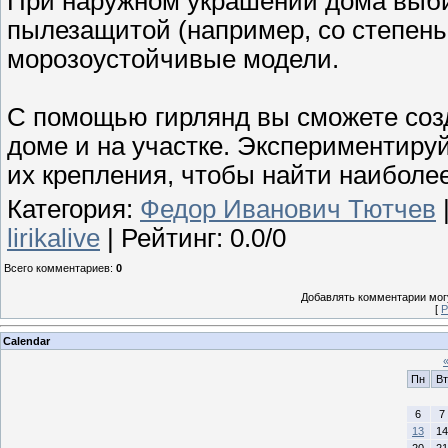
При наружном украшении дома выби
пылезащитой (например, со степень
морозоустойчивые модели.
С помощью гирлянд вы сможете соз
доме и на участке. Экспериментиру
их крепления, чтобы найти наиболе
Категория
:
Федор Иванович Тютчев
lirikalive
|
Рейтинг
:
0.0
/
0
Всего комментариев
:
0
Добавлять комментарии могу
[
Р
Calendar
Пн
Вт
6
7
13
14
20
21