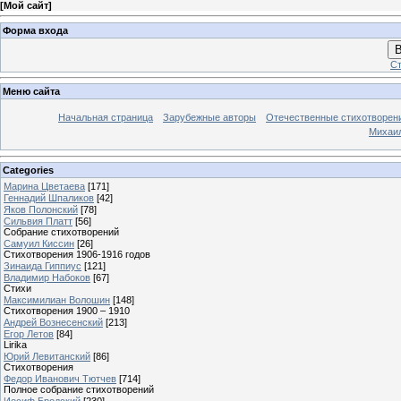
[
Мой сайт
]
Форма входа
В
Ст
Меню сайта
Начальная страница
Зарубежные авторы
Отечественные стихотворен
Михаи
Categories
Марина Цветаева
[171]
Геннадий Шпаликов
[42]
Яков Полонский
[78]
Сильвия Платт
[56]
Собрание стихотворений
Самуил Киссин
[26]
Стихотворения 1906-1916 годов
Зинаида Гиппиус
[121]
Владимир Набоков
[67]
Стихи
Максимилиан Волошин
[148]
Стихотворения 1900 – 1910
Андрей Вознесенский
[213]
Егор Летов
[84]
Lirika
Юрий Левитанский
[86]
Стихотворения
Федор Иванович Тютчев
[714]
Полное собрание стихотворений
Иосиф Бродский
[230]