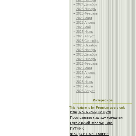
2024 Декабрь
2025 Январь
2025 Февраль
2025 Март
2025 Апрель
2025 Май
2025 Июнь
2025 Август
2025 Сентябрь
2025 Октябрь
2025 Ноябрь
2025 Декабрь
2026 Январь
2026 Февраль
2026 Март
2026 Апрель
2026 Май
2026 Июнь
2026 Июль
2026 Август
Интересное
This feature is for Premium users only!
Итак, мой милый, не шутя
Пространство к западу кончается
Рука с рукой Веселье, Горе
ПУТНИК
ФРОДО В ПАРТ-ГАЛЕНЕ