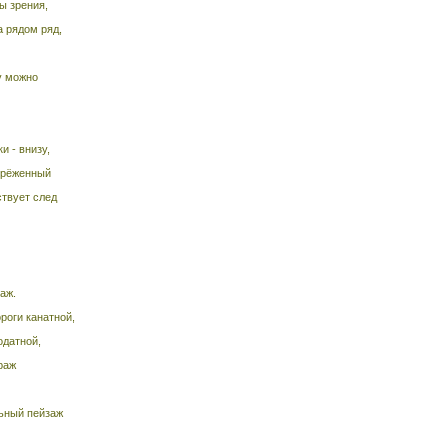
ы зрения,
а рядом ряд,
у можно
и - внизу,
орёженный
ствует след
аж.
роги канатной,
одатной,
раж
ьный пейзаж