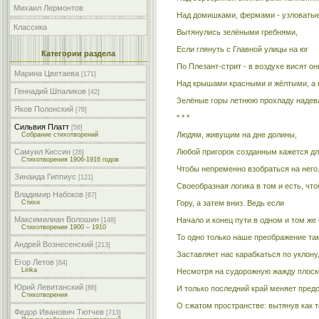
Михаил Лермонтов
Над домишками, фермами - узловатые
Классика
Вытянулись зелёными гребнями,
Если глянуть с Главной улицы на юг
Категории раздела
По Плезант-стрит - в воздухе висят он
Марина Цветаева
[171]
Над крышами красными и жёлтыми, а 
Геннадий Шпаликов
[42]
Зелёные горы летнюю прохладу надева
Яков Полонский
[78]
* * *
Сильвия Платт
[56]
Людям, живущим на дне долины,
Собрание стихотворений
Любой пригорок созданным кажется для
Самуил Киссин
[26]
Стихотворения 1906-1916 годов
Чтобы непременно взобраться на него
Зинаида Гиппиус
[121]
Своеобразная логика в том и есть, что
Владимир Набоков
[67]
Гору, а затем вниз. Ведь если
Стихи
Максимилиан Волошин
Начало и конец пути в одном и том же
[148]
Стихотворения 1900 – 1910
То одно только наше преображение та
Андрей Вознесенский
[213]
Заставляет нас карабкаться по уклону
Егор Летов
[84]
Lirika
Несмотря на судорожную жажду плоско
Юрий Левитанский
И только последний край меняет пред
[86]
Стихотворения
О сжатом пространстве: вытянув как т
Федор Иванович Тютчев
[713]