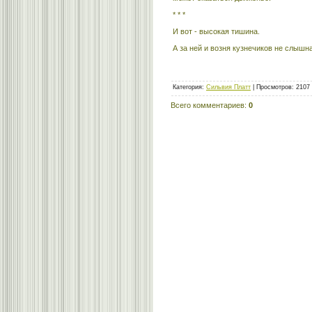
* * *
И вот - высокая тишина.
А за ней и возня кузнечиков не слышна
Категория
:
Сильвия Платт
|
Просмотров
: 2107
Всего комментариев
:
0