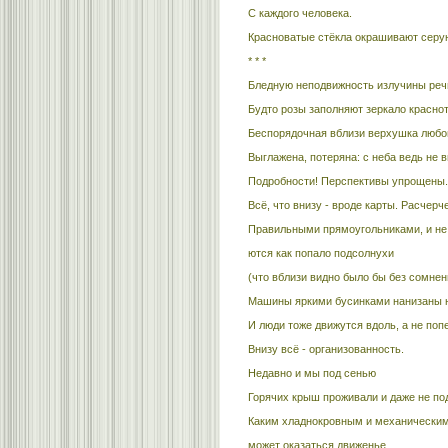
С каждого человека.
Красноватые стёкла окрашивают серую
* * *
Бледную неподвижность излучины реч
Будто розы заполняют зеркало краснот
Беспорядочная вблизи верхушка любо
Выглажена, потеряна: с неба ведь не 
Подробности! Перспективы упрощены.
Всё, что внизу - вроде карты. Расчерч
Правильными прямоугольниками, и не
ются как попало подсолнухи
(что вблизи видно было бы без сомнень
Машины яркими бусинками нанизаны на
И люди тоже движутся вдоль, а не поп
Внизу всё - организованность.
Недавно и мы под сенью
Горячих крыш проживали и даже не по
Каким хладнокровным и механически
может оказаться движенье.