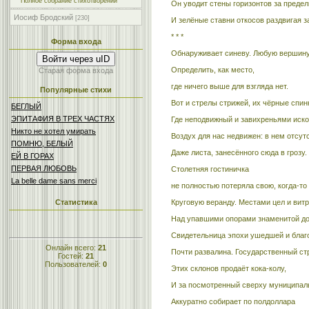
Полное собрание стихотворений
Он уводит стены горизонтов за предел
Иосиф Бродский
[230]
И зелёные ставни откосов раздвигая з
* * *
Форма входа
Обнаруживает синеву. Любую вершин
Войти через uID
Определить, как место,
Старая форма входа
где ничего выше для взгляда нет.
Популярные стихи
Вот и стрелы стрижей, их чёрные спинк
БЕГЛЫЙ
ЭПИТАФИЯ В ТРЕХ ЧАСТЯХ
Где неподвижный и завихреньями иск
Никто не хотел умирать
Воздух для нас недвижен: в нем отсут
ПОМНЮ, БЕЛЫЙ
Даже листа, занесённого сюда в грозу.
ЕЙ В ГОРАХ
ПЕРBАЯ ЛЮБОBЬ
Столетняя гостиничка
La belle dame sans merci
не полностью потеряла свою, когда-то
Круговую веранду. Местами цел и витр
Статистика
Над упавшими опорами знаменитой до
Свидетельница эпохи ушедшей и благ
Онлайн всего:
21
Почти развалина. Государственный ст
Гостей:
21
Пользователей:
0
Этих склонов продаёт кока-колу,
И за посмотренный сверху муниципал
Аккуратно собирает по полдоллара