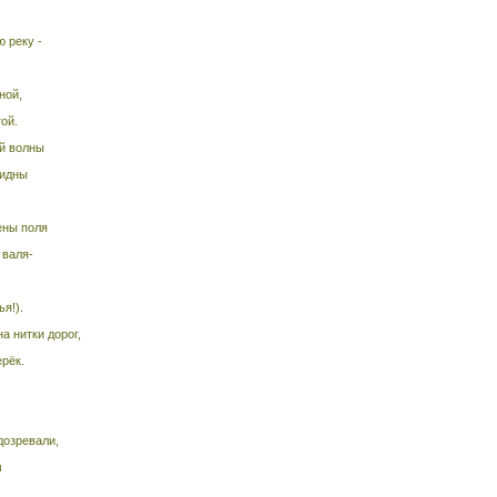
 реку -
ной,
ой.
й волны
видны
ены поля
 валя-
я!).
 нитки дорог,
ерёк.
дозревали,
м