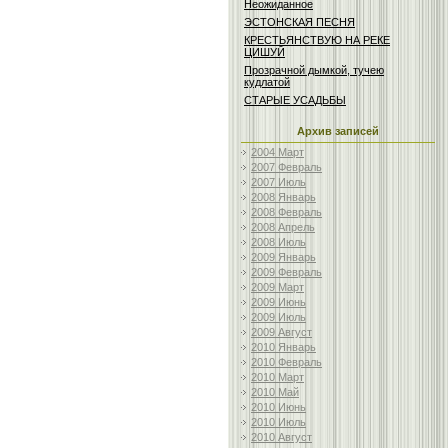
Неожиданное
ЭСТОНСКАЯ ПЕСНЯ
КРЕСТЬЯНСТВУЮ НА РЕКЕ
ЦИШУЙ
Прозрачной дымкой, тучею
кудлатой
СТАРЫЕ УСАДЬБЫ
Архив записей
2004 Март
2007 Февраль
2007 Июль
2008 Январь
2008 Февраль
2008 Апрель
2008 Июль
2009 Январь
2009 Февраль
2009 Март
2009 Июнь
2009 Июль
2009 Август
2010 Январь
2010 Февраль
2010 Март
2010 Май
2010 Июнь
2010 Июль
2010 Август