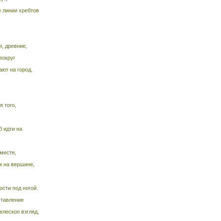
 линии хребтов
и, древние,
вокруг
ют на город.
 того,
.
б идти на
 месте,
м на вершине,
,
сти под ногой.
ставление
елескоп взгляд,