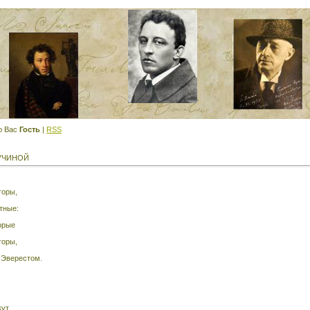
ю Вас
Гость
|
RSS
УЧИНОЙ
горы,
тные:
орые
горы,
 Эверестом.
ут,