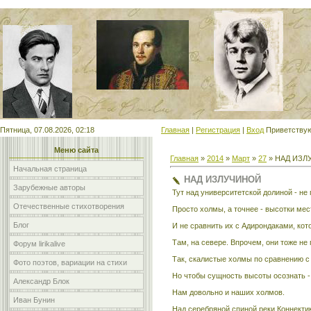
Мой сайт
Пятница, 07.08.2026, 02:18
Главная
|
Регистрация
|
Вход
Приветству
Меню сайта
Главная
»
2014
»
Март
»
27
» НАД ИЗЛ
Начальная страница
НАД ИЗЛУЧИНОЙ
Зарубежные авторы
Тут над университетской долиной - не 
Отечественные стихотворения
Просто холмы, а точнее - высотки мес
Блог
И не сравнить их с Адирондаками, кот
Там, на севере. Впрочем, они тоже не 
Форум lirikalive
Так, скалистые холмы по сравнению с
Фото поэтов, вариации на стихи
Но чтобы сущность высоты осознать -
Александр Блок
Нам довольно и наших холмов.
Иван Бунин
Над серебряной спиной реки Коннектик