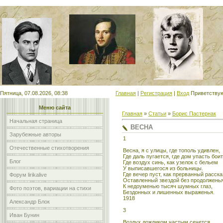
Мой сайт
Пятница, 07.08.2026, 08:38
Главная
|
Регистрация
|
Вход
Приветству
Меню сайта
Главная
»
Статьи
»
Борис Пастернак
Начальная страница
ВЕСНА
Зарубежные авторы
1
Отечественные стихотворения
Весна, я с улицы, где тополь удивлен,
Где даль пугается, где дом упасть боит
Блог
Где воздух синь, как узелок с бельем
У выписавшегося из больницы.
Где вечер пуст, как прерванный расска
Форум lirikalive
Оставленный звездой без продолжень
К недоуменью тысяч шумных глаз,
Фото поэтов, вариации на стихи
Бездонных и лишенных выраженья.
1918
Александр Блок
3
Иван Бунин
Воздух дождиком частым сечется.