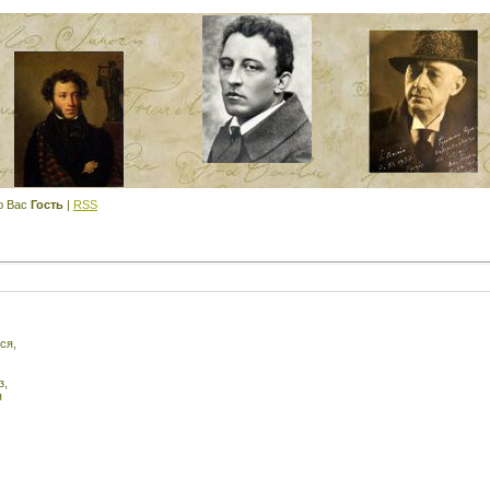
ю Вас
Гость
|
RSS
ся,
з,
я