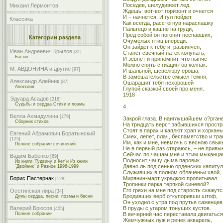
Поседев, шелудивеет лед.
Михаил Лермонтов
Ждешь: вот-вот горизонт и очнется
И – начнется. И гул пойдет.
Классика
Как всегда, расстегнув нараспашку
Пальтецо и кашне на груди,
Пред собой он погонит неспавших,
Категории раздела
Очумелых птиц впереди.
Он зайдет к тебе и, развинчен,
Иван Андреевич Крылов
[31]
Станет свечный натек колупать,
Басни
И зевнет и припомнит, что нынче
Можно снять с гиацинтов колпак.
М. АВДОНИНА и другие
[97]
И шальной, шевелюру ероша,
В замешательстве смысл темня,
Александр Алейник
[87]
Ошарашит тебя нехорошей
Апология
Глупой сказкой своей про меня.
1918
Эдуард Асадов
[216]
Судьбы и сердца Стихи и поэмы
4
Белла Ахмадулина
[279]
Закрой глаза. В наиглушайшем о?рган
Сборник стихов
На тридцать верст забывшихся простр
Стоят в парах и каплют храп и хоркань
Евгений Абрамович Боратынский
Смех, лепет, плач, беспамятство и тра
[125]
Им, как и мне, невмочь с весною свык
Полное собрание сочинений
Не в первый раз стараюсь, – не привык
Сейчас по чащам мне и этим мыканц
Вадим Бабенко
[69]
Подносит чашу дыма паровик.
Из книги "Гудвину и Кет"и Из книги
Давно ль под сенью орденских капитул
"Двойник" и Разное 1996-1999
Служивших в полном облаченьи хвой,
Мирянин-март украдкою пропитывал
Борис Пастернак
[128]
Тропинки парка терпкой синевой?
Его грехи на мне под старость скажутс
Осетинская лира
[34]
Бродивших верб откупоривши штоф,
Думы сердца, песни, поэмы и басни
Он уходил с утра под прутья саженцев
В пруды с угаром тонущих кустов.
Валерий Брюсов
[455]
В вечерний час переставала двигаться
Полное собрание
Жемчужных луж и речек акварель,