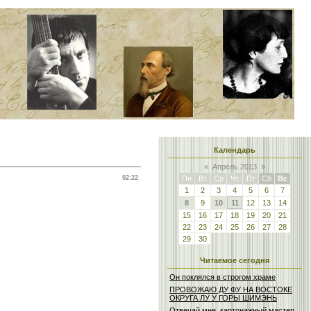
Календарь
«
Апрель 2013
»
02:22
Пн
Вт
Ср
Чт
Пт
Сб
Вс
1
2
3
4
5
6
7
8
9
10
11
12
13
14
15
16
17
18
19
20
21
22
23
24
25
26
27
28
29
30
Читаемое сегодня
Он поклялся в строгом храме
ПРОВОЖАЮ ДУ ФУ НА ВОСТОКЕ
ОКРУГА ЛУ У ГОРЫ ШИМЭНЬ
Отвечай мне, картонажный мастер