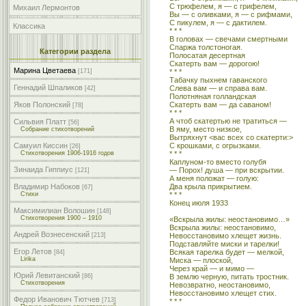
С трюфелем, я — с грифелем,
Михаил Лермонтов
Вы — с оливками, я — с рифмами,
С пикулем, я — с дактилем.
Классика
* * *
В головах — свечами смертными
Спаржа толстоногая.
Категории раздела
Полосатая десертная
Скатерть вам — дорогою!
Марина Цветаева
* * *
[171]
Табачку пыхнем гаванского
Геннадий Шпаликов
Слева вам — и справа вам.
[42]
Полотняная голландская
Скатерть вам — да саваном!
Яков Полонский
[78]
* * *
А чтоб скатертью не тратиться —
Сильвия Платт
[56]
В яму, место низкое,
Собрание стихотворений
Вытряхнут <вас всех со скатерти:>
С крошками, с огрызками.
Самуил Киссин
[26]
* * *
Стихотворения 1906-1916 годов
Каплуном-то вместо голубя
Зинаида Гиппиус
— Порох! душа — при вскрытии.
[121]
А меня положат — голую:
Два крыла прикрытием.
Владимир Набоков
[67]
* * *
Стихи
Конец июля 1933
Максимилиан Волошин
[148]
Стихотворения 1900 – 1910
«Вскрыла жилы: неостановимо…»
Вскрыла жилы: неостановимо,
Андрей Вознесенский
Невосстановимо хлещет жизнь.
[213]
Подставляйте миски и тарелки!
Егор Летов
Всякая тарелка будет — мелкой,
[84]
Lirika
Миска — плоской,
Через край — и мимо —
Юрий Левитанский
В землю черную, питать тростник.
[86]
Стихотворения
Невозвратно, неостановимо,
Невосстановимо хлещет стих.
Федор Иванович Тютчев
[713]
* * *