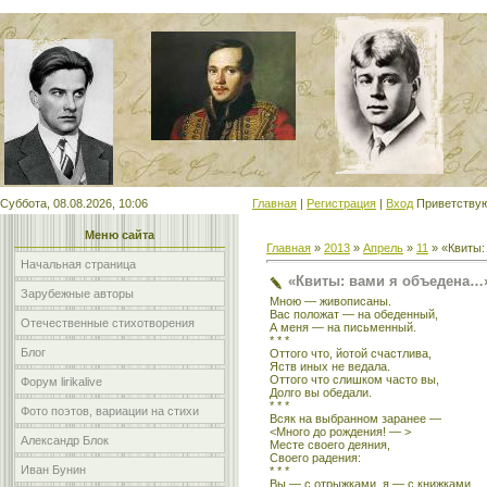
Мой сайт
Суббота, 08.08.2026, 10:06
Главная
|
Регистрация
|
Вход
Приветству
Меню сайта
Главная
»
2013
»
Апрель
»
11
» «Квиты:
Начальная страница
«Квиты: вами я объедена…
Зарубежные авторы
Мною — живописаны.
Вас положат — на обеденный,
Отечественные стихотворения
А меня — на письменный.
* * *
Блог
Оттого что, йотой счастлива,
Яств иных не ведала.
Оттого что слишком часто вы,
Форум lirikalive
Долго вы обедали.
* * *
Фото поэтов, вариации на стихи
Всяк на выбранном заранее —
<Много до рождения! — >
Александр Блок
Месте своего деяния,
Своего радения:
Иван Бунин
* * *
Вы — с отрыжками, я — с книжками,