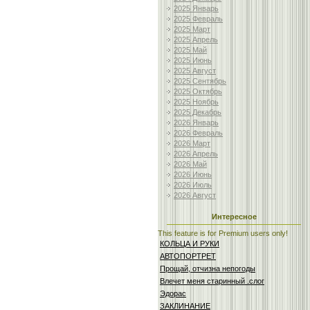
2025 Январь
2025 Февраль
2025 Март
2025 Апрель
2025 Май
2025 Июнь
2025 Август
2025 Сентябрь
2025 Октябрь
2025 Ноябрь
2025 Декабрь
2026 Январь
2026 Февраль
2026 Март
2026 Апрель
2026 Май
2026 Июнь
2026 Июль
2026 Август
Интересное
This feature is for Premium users only!
КОЛЬЦА И РУКИ
АВТОПОРТРЕТ
Прощай, отчизна непогоды
Влечет меня старинный .слог
Эдорас
ЗАКЛИНАНИЕ