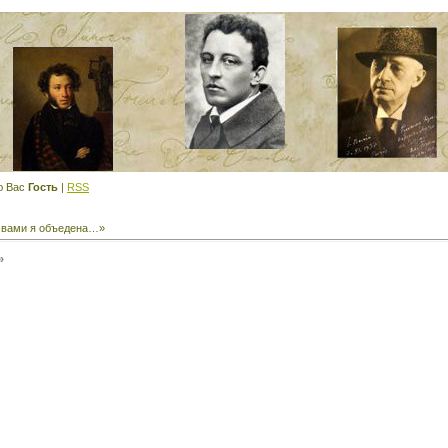
ю Вас
Гость
|
RSS
 вами я объедена…»
»