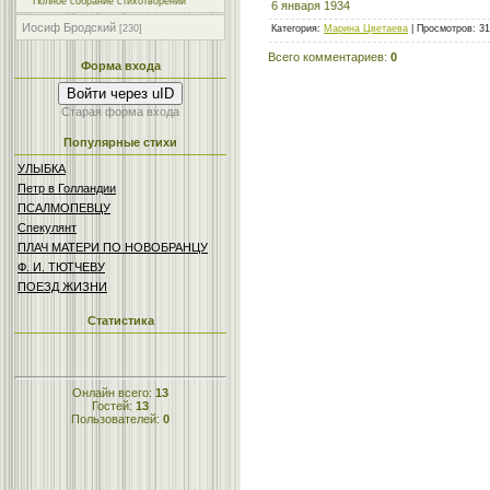
Полное собрание стихотворений
6 января 1934
Иосиф Бродский
Категория
:
Марина Цветаева
|
Просмотров
: 3
[230]
Всего комментариев
:
0
Форма входа
Войти через uID
Старая форма входа
Популярные стихи
УЛЫБКА
Петр в Голландии
ПСАЛМОПЕВЦУ
Спекулянт
ПЛАЧ МАТЕРИ ПО НОВОБРАНЦУ
Ф. И. ТЮТЧЕВУ
ПОЕЗД ЖИЗНИ
Статистика
Онлайн всего:
13
Гостей:
13
Пользователей:
0