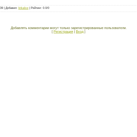
139 |
Добавил
:
lirikalive
|
Рейтинг
:
0.0
/
0
Добавлять комментарии могут только зарегистрированные пользователи.
[
Регистрация
|
Вход
]