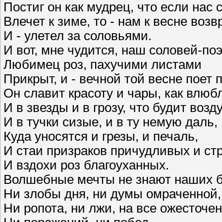
Постиг он как мудрец, что если нас 
Влечет к зиме, то - нам к весне возвр
И - улетел за соловьями.
И вот, мне чудится, наш соловей-поэ
Любимец роз, пахучими листами
Прикрыт, и - вечной той весне поет п
Он славит красоту и чары, как влю
И в звезды и в грозу, что будит возд
И в тучки сизые, и в ту немую даль,
Куда уносятся и грезы, и печаль,
И стаи призраков причудливых и ст
И вздохи роз благоуханных.
Волшебные мечты не знают наших б
Ни злобы дня, ни думы омраченной,
Ни ропота, ни лжи, на все ожесточен