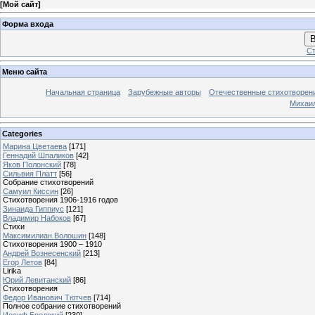
[
Мой сайт
]
Форма входа
В
Ст
Меню сайта
Начальная страница
Зарубежные авторы
Отечественные стихотворен
Михаи
Categories
Марина Цветаева
[171]
Геннадий Шпаликов
[42]
Яков Полонский
[78]
Сильвия Платт
[56]
Собрание стихотворений
Самуил Киссин
[26]
Стихотворения 1906-1916 годов
Зинаида Гиппиус
[121]
Владимир Набоков
[67]
Стихи
Максимилиан Волошин
[148]
Стихотворения 1900 – 1910
Андрей Вознесенский
[213]
Егор Летов
[84]
Lirika
Юрий Левитанский
[86]
Стихотворения
Федор Иванович Тютчев
[714]
Полное собрание стихотворений
Иосиф Бродский
[230]