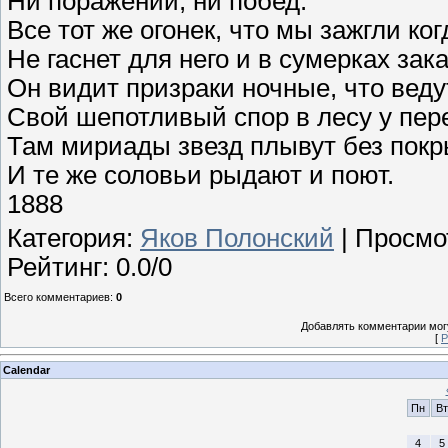
Ни поражений, ни побед.
Все тот же огонек, что мы зажгли ког
Не гаснет для него и в сумерках зака
Он видит призраки ночные, что веду
Свой шепотливый спор в лесу у пер
Там мириады звезд плывут без покр
И те же соловьи рыдают и поют.
1888
Категория
:
Яков Полонский
|
Просмо
Рейтинг
:
0.0
/
0
Всего комментариев
:
0
Добавлять комментарии могу
[
Р
Calendar
Пн
Вт
4
5