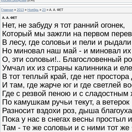
Главная
»
2013
»
Ноябрь
»
23
» А. А. ФЕТ
А. А. ФЕТ
Нет, не забуду я тот ранний огонек,
Который мы зажгли на первом перев
В лесу, где соловьи и пели и рыдали
Но миновал наш май - и миновал их 
О, эти соловьи!.. Благословенный ро
Умчал их из страны калинника и ел
В тот теплый край, где нет простора
И там, где жарче юг и где светлей во
Где с резвой пеною и с сладостным
По камушкам ручьи текут, а ветерок
Разносит вздохи роз, дыша благоух
Пока у нас в снегах весны простыл и
Там - те же соловьи и с ними тот же 