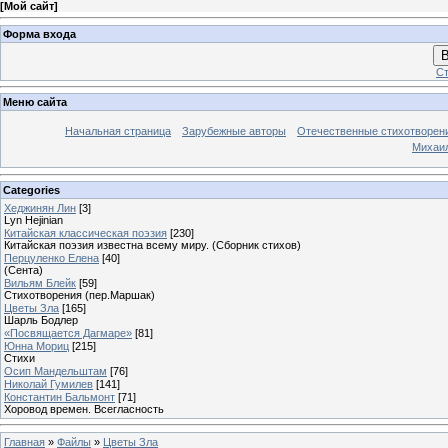
[
Мой сайт
]
Форма входа
В
Ст
Меню сайта
Начальная страница
Зарубежные авторы
Отечественные стихотворен
Михаи
Categories
Хеджинян Лин
[3]
Lyn Hejinian
Китайская классическая поэзия
[230]
Китайская поэзия известна всему миру. (Сборник стихов)
Перцуленко Елена
[40]
(Сента)
Вильям Блейк
[59]
Стихотворения (пер.Маршак)
Цветы Зла
[165]
Шарль Бодлер
«Посвящается Дагмаре»
[81]
Юнна Мориц
[215]
Стихи
Осип Мандельштам
[76]
Николай Гумилев
[141]
Константин Бальмонт
[71]
Хоровод времен. Всегласность
Главная
»
Файлы
»
Цветы Зла