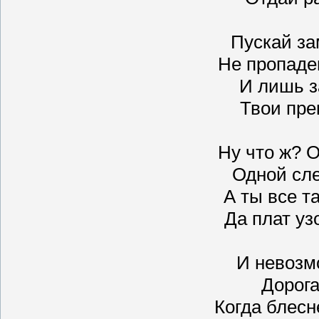
Пускай за
Не пропаде
И лишь з
Твои пре
Ну что ж? О
Одной сл
А ты все та
Да плат уз
И невозм
Дорога
Когда блесн