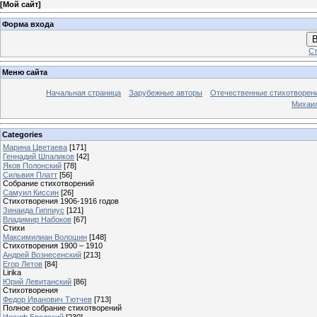
[
Мой сайт
]
Форма входа
В
Ст
Меню сайта
Начальная страница
Зарубежные авторы
Отечественные стихотворен
Михаи
Categories
Марина Цветаева
[171]
Геннадий Шпаликов
[42]
Яков Полонский
[78]
Сильвия Платт
[56]
Собрание стихотворений
Самуил Киссин
[26]
Стихотворения 1906-1916 годов
Зинаида Гиппиус
[121]
Владимир Набоков
[67]
Стихи
Максимилиан Волошин
[148]
Стихотворения 1900 – 1910
Андрей Вознесенский
[213]
Егор Летов
[84]
Lirika
Юрий Левитанский
[86]
Стихотворения
Федор Иванович Тютчев
[713]
Полное собрание стихотворений
Иосиф Бродский
[230]