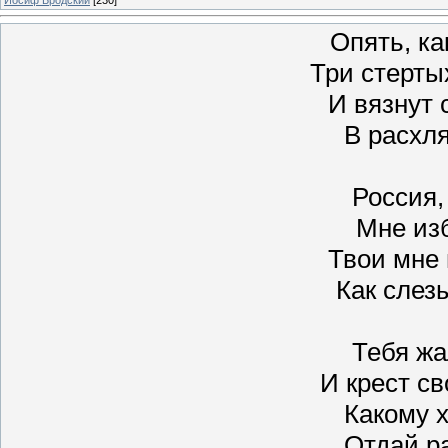
Опять, ка
Три стерты
И вязнут
В расхля
Россия,
Мне из
Твои мне 
Как слез
Тебя жа
И крест св
Какому 
Отдай р