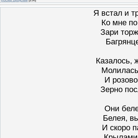
Я встал и т
Ко мне по
Зари торж
Багрянц
Казалось, 
Молилась,
И розово
Зерно по
Они беле
Белея, в
И скоро 
Крылами 