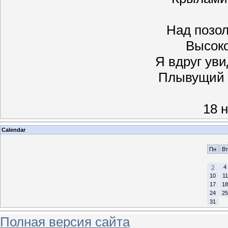
Над позол
Высоко
Я вдруг ув
Плывущий 
18 
Calendar
Пн
Вт
3
4
10
11
17
18
24
25
31
Полная версия сайта