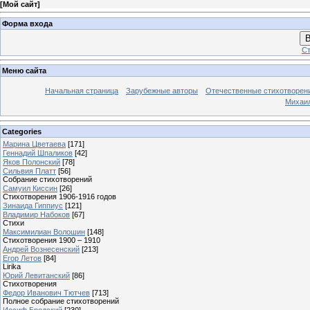
[
Мой сайт
]
Форма входа
В
Ст
Меню сайта
Начальная страница
Зарубежные авторы
Отечественные стихотворен
Михаи
Categories
Марина Цветаева
[171]
Геннадий Шпаликов
[42]
Яков Полонский
[78]
Сильвия Платт
[56]
Собрание стихотворений
Самуил Киссин
[26]
Стихотворения 1906-1916 годов
Зинаида Гиппиус
[121]
Владимир Набоков
[67]
Стихи
Максимилиан Волошин
[148]
Стихотворения 1900 – 1910
Андрей Вознесенский
[213]
Егор Летов
[84]
Lirika
Юрий Левитанский
[86]
Стихотворения
Федор Иванович Тютчев
[713]
Полное собрание стихотворений
Иосиф Бродский
[230]