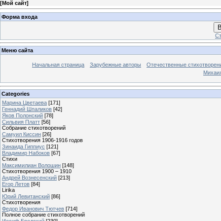
[
Мой сайт
]
Форма входа
В
Ст
Меню сайта
Начальная страница
Зарубежные авторы
Отечественные стихотворен
Михаи
Categories
Марина Цветаева
[171]
Геннадий Шпаликов
[42]
Яков Полонский
[78]
Сильвия Платт
[56]
Собрание стихотворений
Самуил Киссин
[26]
Стихотворения 1906-1916 годов
Зинаида Гиппиус
[121]
Владимир Набоков
[67]
Стихи
Максимилиан Волошин
[148]
Стихотворения 1900 – 1910
Андрей Вознесенский
[213]
Егор Летов
[84]
Lirika
Юрий Левитанский
[86]
Стихотворения
Федор Иванович Тютчев
[714]
Полное собрание стихотворений
Иосиф Бродский
[230]