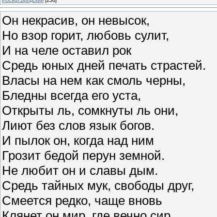
Он некрасив, он невысок,
Но взор горит, любовь сулит,
И на челе оставил рок
Средь юных дней печать страстей.
Власы на нем как смоль черны,
Бледны всегда его уста,
Открыты ль, сомкнуты ль они,
Лиют без слов язык богов.
И пылок он, когда над ним
Грозит бедой перун земной.
Не любит он и славы дым.
Средь тайных мук, свободы друг,
Смеется редко, чаще вновь
Клянет он мир, где вечно сир,