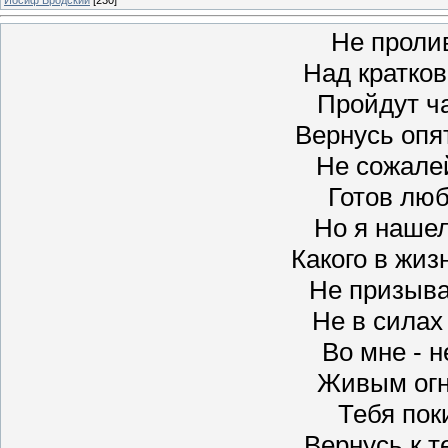
Не проли
Над кратко
Пройдут ча
Вернусь опя
Не сожале
Готов люб
Но я наше
Какого в жиз
Не призыва
Не в силах 
Во мне - 
Живым огн
Тебя пок
Вернусь к 