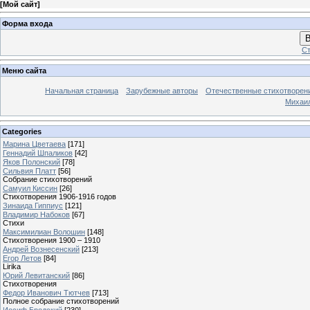
[
Мой сайт
]
Форма входа
В
Ст
Меню сайта
Начальная страница
Зарубежные авторы
Отечественные стихотворен
Михаи
Categories
Марина Цветаева
[171]
Геннадий Шпаликов
[42]
Яков Полонский
[78]
Сильвия Платт
[56]
Собрание стихотворений
Самуил Киссин
[26]
Стихотворения 1906-1916 годов
Зинаида Гиппиус
[121]
Владимир Набоков
[67]
Стихи
Максимилиан Волошин
[148]
Стихотворения 1900 – 1910
Андрей Вознесенский
[213]
Егор Летов
[84]
Lirika
Юрий Левитанский
[86]
Стихотворения
Федор Иванович Тютчев
[713]
Полное собрание стихотворений
Иосиф Бродский
[230]