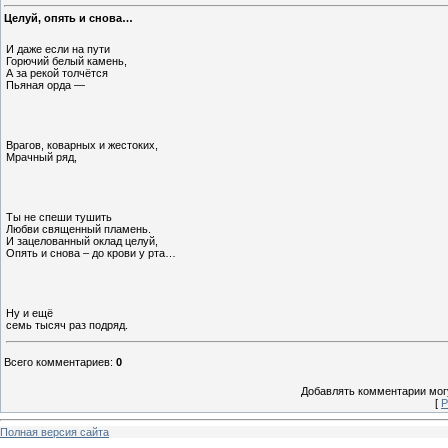
Целуй, опять и снова…
И даже если на пути
Горючий белый камень,
А за рекой толчётся
Пьяная орда —
Врагов, коварных и жестоких,
Мрачный ряд,
Ты не спеши тушить
Любви священный пламень.
И зацелованный оклад целуй,
Опять и снова – до крови у рта…
Ну и ещё
семь тысяч раз подряд.
Всего комментариев
:
0
Добавлять комментарии могу
[
Р
Полная версия сайта