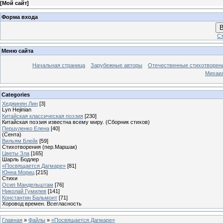
[
Мой сайт
]
Форма входа
В
Ст
Меню сайта
Начальная страница
Зарубежные авторы
Отечественные стихотворен
Михаи
Categories
Хеджинян Лин
[3]
Lyn Hejinian
Китайская классическая поэзия
[230]
Китайская поэзия известна всему миру. (Сборник стихов)
Перцуленко Елена
[40]
(Сента)
Вильям Блейк
[59]
Стихотворения (пер.Маршак)
Цветы Зла
[165]
Шарль Бодлер
«Посвящается Дагмаре»
[81]
Юнна Мориц
[215]
Стихи
Осип Мандельштам
[76]
Николай Гумилев
[141]
Константин Бальмонт
[71]
Хоровод времен. Всегласность
Главная
»
Файлы
»
«Посвящается Дагмаре»