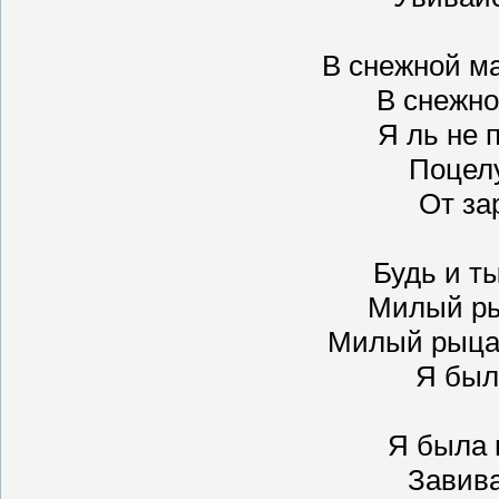
В снежной м
В снежно
Я ль не 
Поцел
От за
Будь и т
Милый ры
Милый рыцар
Я был
Я была 
Завива