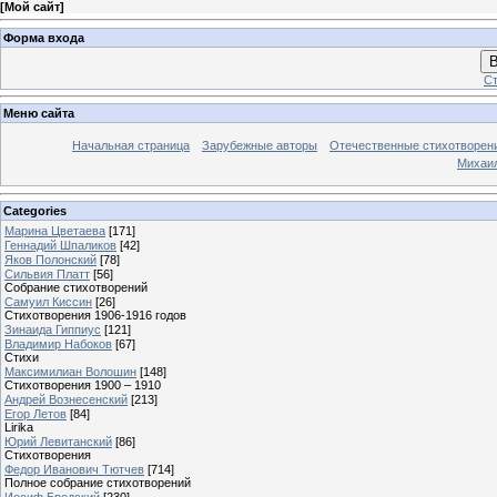
[
Мой сайт
]
Форма входа
В
Ст
Меню сайта
Начальная страница
Зарубежные авторы
Отечественные стихотворен
Михаи
Categories
Марина Цветаева
[171]
Геннадий Шпаликов
[42]
Яков Полонский
[78]
Сильвия Платт
[56]
Собрание стихотворений
Самуил Киссин
[26]
Стихотворения 1906-1916 годов
Зинаида Гиппиус
[121]
Владимир Набоков
[67]
Стихи
Максимилиан Волошин
[148]
Стихотворения 1900 – 1910
Андрей Вознесенский
[213]
Егор Летов
[84]
Lirika
Юрий Левитанский
[86]
Стихотворения
Федор Иванович Тютчев
[714]
Полное собрание стихотворений
Иосиф Бродский
[230]