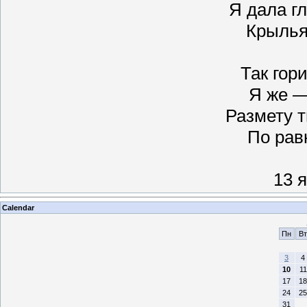
Я дала гл
Крылья 
Так гори
Я же —
Размету т
По рав
13 
Calendar
Пн
Вт
3
4
10
11
17
18
24
25
31