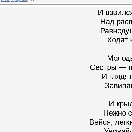
И взвилс
Над расп
Равноду
Ходят 
Молоды
Сестры — п
И глядят
Завива
И кры
Нежно с
Вейся, легк
Увивайс