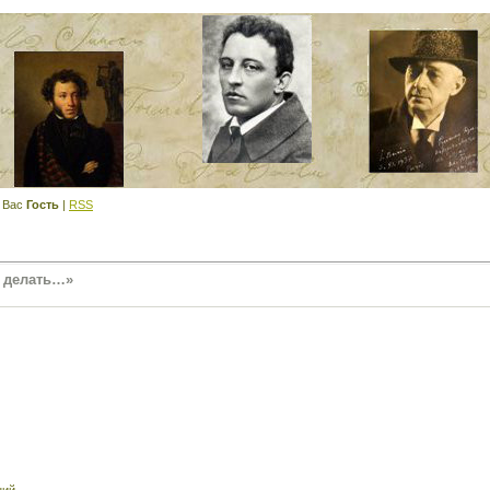
 Вас
Гость
|
RSS
о делать…»
ий,