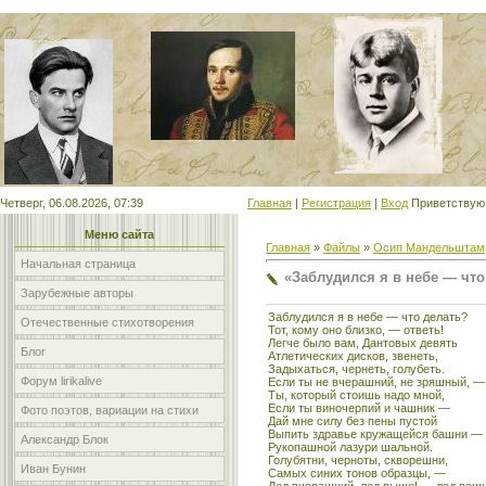
Мой сайт
Четверг, 06.08.2026, 07:39
Главная
|
Регистрация
|
Вход
Приветствую
Меню сайта
Главная
»
Файлы
»
Осип Мандельштам
Начальная страница
«Заблудился я в небе — чт
Зарубежные авторы
Заблудился я в небе — что делать?
Отечественные стихотворения
Тот, кому оно близко, — ответь!
Легче было вам, Дантовых девять
Блог
Атлетических дисков, звенеть,
Задыхаться, чернеть, голубеть.
Форум lirikalive
Если ты не вчерашний, не зряшный, —
Ты, который стоишь надо мной,
Если ты виночерпий и чашник —
Фото поэтов, вариации на стихи
Дай мне силу без пены пустой
Выпить здравье кружащейся башни —
Александр Блок
Рукопашной лазури шальной.
Голубятни, черноты, скворешни,
Иван Бунин
Самых синих тонов образцы, —
Лед вчерашний, лед выше! — лед вешн