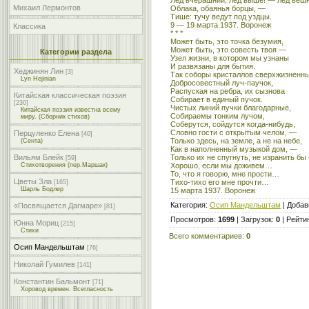
Михаил Лермонтов
Облака, обаянья борцы, —
Тише: тучу ведут под уздцы.
9 — 19 марта 1937. Воронеж
Классика
* * *
Может быть, это точка безумия,
Может быть, это совесть твоя —
Категории раздела
Узел жизни, в котором мы узнаны
И развязаны для бытия.
Хеджинян Лин
[3]
Так соборы кристаллов сверхжизненн
Lyn Hejinian
Добросовестный луч-паучок,
Распуская на ребра, их сызнова
Китайская классическая поэзия
Собирает в единый пучок.
[230]
Чистых линий пучки благодарные,
Китайская поэзия известна всему
Собираемы тонким лучом,
миру. (Сборник стихов)
Соберутся, сойдутся когда-нибудь,
Словно гости с открытым челом, —
Перцуленко Елена
[40]
Только здесь, на земле, а не на небе,
(Сента)
Как в наполненный музыкой дом, —
Только их не спугнуть, не изранить бы
Вильям Блейк
[59]
Хорошо, если мы доживем…
Стихотворения (пер.Маршак)
То, что я говорю, мне прости…
Цветы Зла
Тихо-тихо его мне прочти…
[165]
Шарль Бодлер
15 марта 1937. Воронеж
Категория
:
Осип Мандельштам
|
Добав
«Посвящается Дагмаре»
[81]
Просмотров
:
1699
|
Загрузок
:
0
|
Рейти
Юнна Мориц
[215]
Стихи
Всего комментариев
:
0
Осип Мандельштам
[76]
Николай Гумилев
[141]
Константин Бальмонт
[71]
Хоровод времен. Всегласность