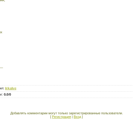
ых
 —
ил
:
lirikalive
нг
:
0.0
/
0
Добавлять комментарии могут только зарегистрированные пользователи.
[
Регистрация
|
Вход
]