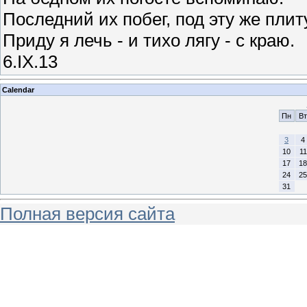
Последний их побег, под эту же плит
Приду я лечь - и тихо лягу - с краю.
6.IX.13
Calendar
Пн
Вт
3
4
10
11
17
18
24
25
31
Полная версия сайта