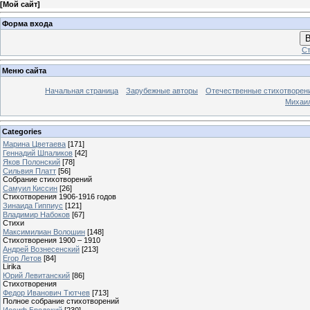
[
Мой сайт
]
Форма входа
В
Ст
Меню сайта
Начальная страница
Зарубежные авторы
Отечественные стихотворен
Михаи
Categories
Марина Цветаева
[171]
Геннадий Шпаликов
[42]
Яков Полонский
[78]
Сильвия Платт
[56]
Собрание стихотворений
Самуил Киссин
[26]
Стихотворения 1906-1916 годов
Зинаида Гиппиус
[121]
Владимир Набоков
[67]
Стихи
Максимилиан Волошин
[148]
Стихотворения 1900 – 1910
Андрей Вознесенский
[213]
Егор Летов
[84]
Lirika
Юрий Левитанский
[86]
Стихотворения
Федор Иванович Тютчев
[713]
Полное собрание стихотворений
Иосиф Бродский
[230]