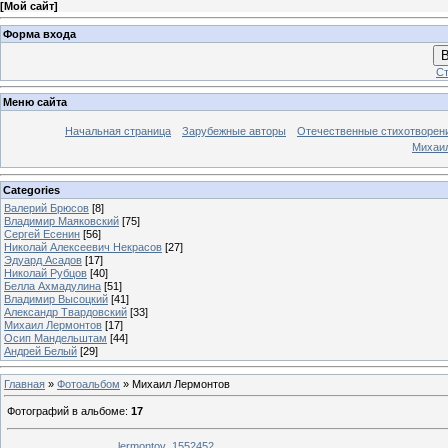
[
Мой сайт
]
Форма входа
В
Ст
Меню сайта
Начальная страница
Зарубежные авторы
Отечественные стихотворен
Михаи
Categories
Валерий Брюсов
[8]
Владимир Маяковский
[75]
Сергей Есенин
[56]
Николай Алексеевич Некрасов
[27]
Эдуард Асадов
[17]
Николай Рубцов
[40]
Белла Ахмадулина
[51]
Владимир Высоцкий
[41]
Александр Твардовский
[33]
Михаил Лермонтов
[17]
Осип Мандельштам
[44]
Андрей Белый
[29]
Главная
»
Фотоальбом
» Михаил Лермонтов
Фотографий в альбоме
:
17
lermontov_1552452