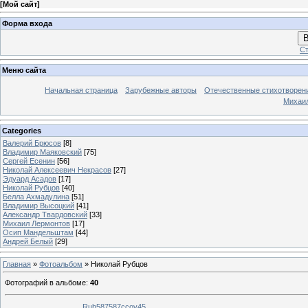
[
Мой сайт
]
Форма входа
В
Ст
Меню сайта
Начальная страница
Зарубежные авторы
Отечественные стихотворен
Михаи
Categories
Валерий Брюсов
[8]
Владимир Маяковский
[75]
Сергей Есенин
[56]
Николай Алексеевич Некрасов
[27]
Эдуард Асадов
[17]
Николай Рубцов
[40]
Белла Ахмадулина
[51]
Владимир Высоцкий
[41]
Александр Твардовский
[33]
Михаил Лермонтов
[17]
Осип Мандельштам
[44]
Андрей Белый
[29]
Главная
»
Фотоальбом
» Николай Рубцов
Фотографий в альбоме
:
40
Rub587587ccov45